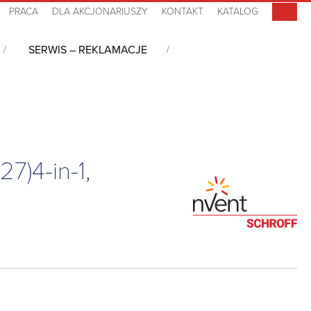
PRACA
DLA AKCJONARIUSZY
KONTAKT
KATALOG
SERWIS – REKLAMACJE
dzanie energią w nowoczesnym Data Center
/
MSPO PDU, 0U,
7)4-in-1,