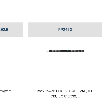
.E2.B
RP2450
hwytem,
RackPower iPDU, 230/400 VAC, IEC
C13, IEC C13/C19, ...