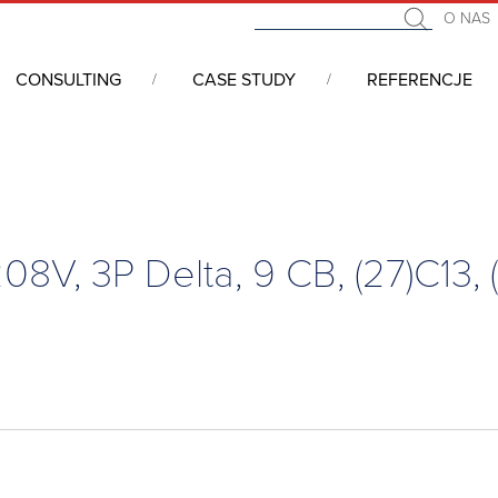
O NAS
CONSULTING
CASE STUDY
REFERENCJE
 szaf serwerowych i mechaniki 19''
/
Schroff - inteligentne zarzą
, 3P Delta, 9 CB, (27)C13, (2