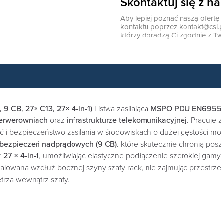
Skontaktuj się z n
Aby lepiej poznać naszą ofert
kontaktu poprzez
kontakt@csi.
którzy doradzą Ci zgodnie z Tw
9 CB, 27× C13, 27× 4-in-1)
Listwa zasilająca
MSPO PDU EN695
erwerowniach
oraz
infrastrukturze telekomunikacyjnej
. Pracuje
ść i bezpieczeństwo zasilania w środowiskach o dużej gęstości mo
abezpieczeń nadprądowych (9 CB)
, które skutecznie chronią po
z
27 × 4-in-1
, umożliwiając elastyczne podłączenie szerokiej ga
talowana wzdłuż bocznej szyny szafy rack, nie zajmując przestrz
rza wewnątrz szafy.