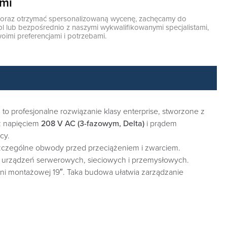
ami
ę oraz otrzymać spersonalizowaną wycenę, zachęcamy do
pl
lub bezpośrednio z naszymi wykwalifikowanymi specjalistami,
oimi preferencjami i potrzebami.
5
to profesjonalne rozwiązanie klasy enterprise, stworzone z
 z napięciem
208 V AC (3-fazowym, Delta)
i prądem
cy.
szczególne obwody przed przeciążeniem i zwarciem.
my urządzeń serwerowych, sieciowych i przemysłowych.
eni montażowej 19″. Taka budowa ułatwia zarządzanie