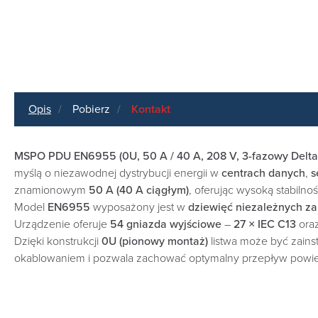
Opis
Pobierz
Kontakt
MSPO PDU EN6955 (0U, 50 A / 40 A, 208 V, 3-fazowy Delta, 
myślą o niezawodnej dystrybucji energii w
centrach danych
,
s
znamionowym
50 A (40 A ciągłym)
, oferując wysoką stabilno
Model
EN6955
wyposażony jest w
dziewięć niezależnych z
Urządzenie oferuje
54 gniazda wyjściowe
–
27 × IEC C13
ora
Dzięki konstrukcji
0U (pionowy montaż)
listwa może być zains
okablowaniem i pozwala zachować optymalny przepływ powiet