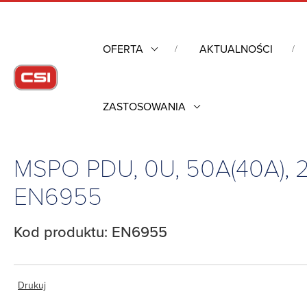
OFERTA
AKTUALNOŚCI
ZASTOSOWANIA
Strona główna
/
Obudowy przemysłowe
/
Listwy zasilające do
50A(40A), 208V, 3P Delta, 9 CB, (27)C13, (27)4-in-1, EN6955
MSPO PDU, 0U, 50A(40A), 208V
EN6955
Kod produktu: EN6955
Drukuj