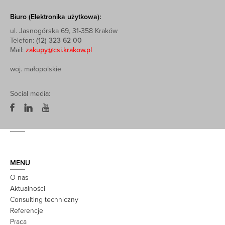
Biuro (Elektronika użytkowa):
ul. Jasnogórska 69, 31-358 Kraków
Telefon:
(12) 323 62 00
Mail:
zakupy@csi.krakow.pl
woj. małopolskie
Social media:
MENU
O nas
Aktualności
Consulting techniczny
Referencje
Praca