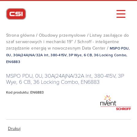
Strona główna
/
Obudowy przemysłowe
/
Listwy zasilające do
szaf serwerowych i mechaniki 19''
/
Schroff - inteligentne
zarządzanie energią w nowoczesnym Data Center
/
MSPO PDU,
0U, 30A(24A)NA/32A Int, 380-415V, 3P Wye, 6 CB, 36 Locking Combo,
EN6883
MSPO PDU, 0U, 30A(24A)NA/32A Int, 380-415V, 3P
Wye, 6 CB, 36 Locking Combo, EN6883
Kod produktu: EN6883
Drukuj