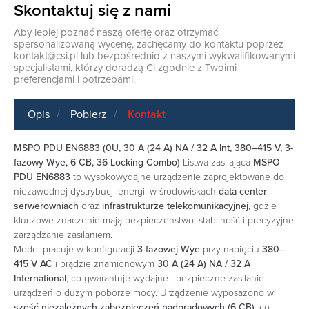
Skontaktuj się z nami
Aby lepiej poznać naszą ofertę oraz otrzymać
spersonalizowaną wycenę, zachęcamy do kontaktu poprzez
kontakt@csi.pl
lub bezpośrednio z naszymi wykwalifikowanymi
specjalistami, którzy doradzą Ci zgodnie z Twoimi
preferencjami i potrzebami.
Opis
Pobierz
Kontakt
MSPO PDU EN6883 (0U, 30 A (24 A) NA / 32 A Int, 380–415 V, 3-
fazowy Wye, 6 CB, 36 Locking Combo)
Listwa zasilająca
MSPO
PDU EN6883
to wysokowydajne urządzenie zaprojektowane do
niezawodnej dystrybucji energii w środowiskach
data center
,
serwerowniach
oraz
infrastrukturze telekomunikacyjnej
, gdzie
kluczowe znaczenie mają bezpieczeństwo, stabilność i precyzyjne
zarządzanie zasilaniem.
Model pracuje w konfiguracji
3-fazowej Wye
przy napięciu
380–
415 V AC
i prądzie znamionowym
30 A (24 A) NA / 32 A
International
, co gwarantuje wydajne i bezpieczne zasilanie
urządzeń o dużym poborze mocy. Urządzenie wyposażono w
sześć niezależnych zabezpieczeń nadprądowych (6 CB)
, co