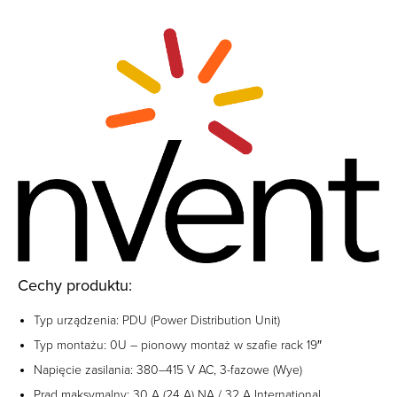
Cechy produktu:
Typ urządzenia: PDU (Power Distribution Unit)
Typ montażu: 0U – pionowy montaż w szafie rack 19″
Napięcie zasilania: 380–415 V AC, 3-fazowe (Wye)
Prąd maksymalny: 30 A (24 A) NA / 32 A International