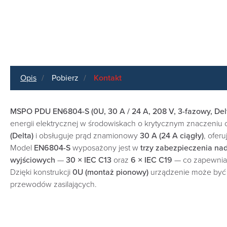
Opis
Pobierz
Kontakt
MSPO PDU EN6804-S (0U, 30 A / 24 A, 208 V, 3-fazowy, Delt
energii elektrycznej w środowiskach o krytycznym znaczeniu o
(Delta)
i obsługuje prąd znamionowy
30 A (24 A ciągły)
, ofer
Model
EN6804-S
wyposażony jest w
trzy zabezpieczenia na
wyjściowych
—
30 × IEC C13
oraz
6 × IEC C19
— co zapewnia 
Dzięki konstrukcji
0U (montaż pionowy)
urządzenie może być z
przewodów zasilających.