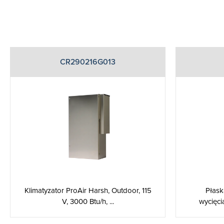
CR290216G013
Płask
Klimatyzator ProAir Harsh, Outdoor, 115
wycięci
V, 3000 Btu/h, ...