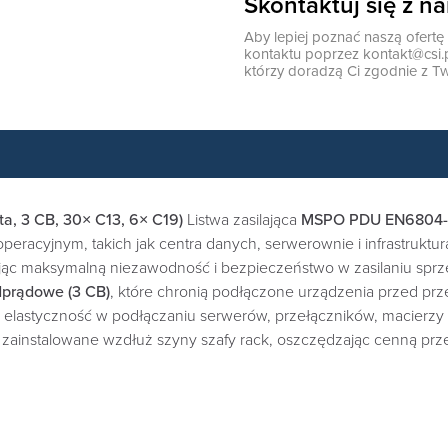
Skontaktuj się z n
Aby lepiej poznać naszą ofert
kontaktu poprzez
kontakt@csi.
którzy doradzą Ci zgodnie z Tw
a, 3 CB, 30× C13, 6× C19)
Listwa zasilająca
MSPO PDU EN6804-
peracyjnym, takich jak centra danych, serwerownie i infrastruktu
ując maksymalną niezawodność i bezpieczeństwo w zasilaniu sprzę
dprądowe (3 CB)
, które chronią podłączone urządzenia przed prz
elastyczność w podłączaniu serwerów, przełączników, macierzy d
ainstalowane wzdłuż szyny szafy rack, oszczędzając cenną prze