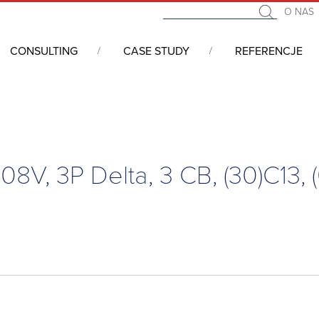
O NAS
CONSULTING
CASE STUDY
REFERENCJE
 szaf serwerowych i mechaniki 19''
/
Schroff - inteligentne zarzą
V, 3P Delta, 3 CB, (30)C13, (