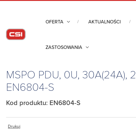
OFERTA
AKTUALNOŚCI
ZASTOSOWANIA
Strona główna
/
Obudowy przemysłowe
/
Listwy zasilające do
30A(24A), 208V, 3P Delta, 3 CB, (30)C13, (6)C19, EN6804-S
MSPO PDU, 0U, 30A(24A), 208
EN6804-S
Kod produktu: EN6804-S
Drukuj