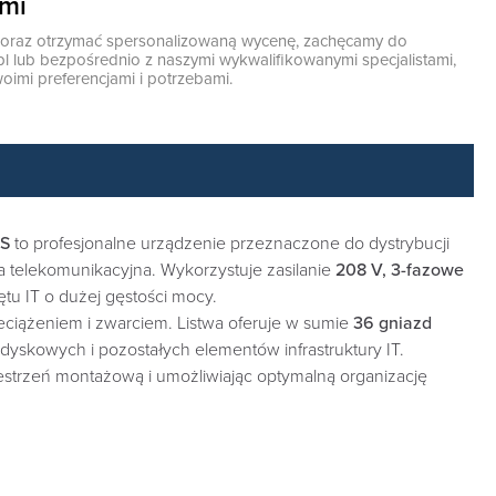
ami
ę oraz otrzymać spersonalizowaną wycenę, zachęcamy do
pl
lub bezpośrednio z naszymi wykwalifikowanymi specjalistami,
oimi preferencjami i potrzebami.
S
to profesjonalne urządzenie przeznaczone do dystrybucji
ra telekomunikacyjna. Wykorzystuje zasilanie
208 V, 3-fazowe
tu IT o dużej gęstości mocy.
eciążeniem i zwarciem. Listwa oferuje w sumie
36 gniazd
yskowych i pozostałych elementów infrastruktury IT.
strzeń montażową i umożliwiając optymalną organizację