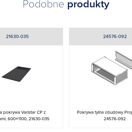
Podobne
produkty
21630-035
24576-092
a pokrywa Varistar CP z
Pokrywa tylna obudowy Pro
ami, 600×1100, 21630-035
24576-092