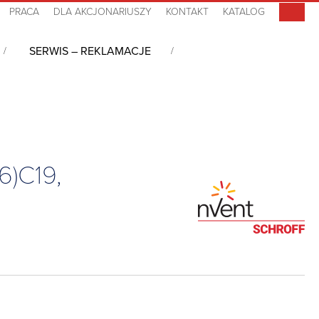
PRACA
DLA AKCJONARIUSZY
KONTAKT
KATALOG
SERWIS – REKLAMACJE
dzanie energią w nowoczesnym Data Center
/
MSPO PDU, 0U,
6)C19,