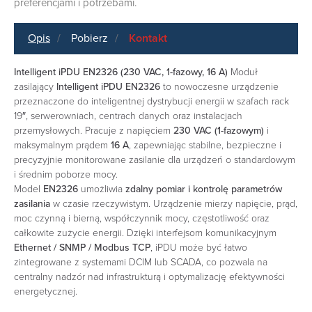
preferencjami i potrzebami.
Opis
Pobierz
Kontakt
Intelligent iPDU EN2326 (230 VAC, 1-fazowy, 16 A)
Moduł
zasilający
Intelligent iPDU EN2326
to nowoczesne urządzenie
przeznaczone do inteligentnej dystrybucji energii w szafach rack
19″, serwerowniach, centrach danych oraz instalacjach
przemysłowych. Pracuje z napięciem
230 VAC (1-fazowym)
i
maksymalnym prądem
16 A
, zapewniając stabilne, bezpieczne i
precyzyjnie monitorowane zasilanie dla urządzeń o standardowym
i średnim poborze mocy.
Model
EN2326
umożliwia
zdalny pomiar i kontrolę parametrów
zasilania
w czasie rzeczywistym. Urządzenie mierzy napięcie, prąd,
moc czynną i bierną, współczynnik mocy, częstotliwość oraz
całkowite zużycie energii. Dzięki interfejsom komunikacyjnym
Ethernet / SNMP / Modbus TCP
, iPDU może być łatwo
zintegrowane z systemami DCIM lub SCADA, co pozwala na
centralny nadzór nad infrastrukturą i optymalizację efektywności
energetycznej.