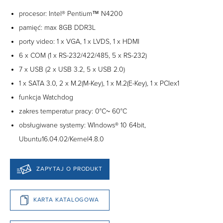
procesor: Intel® Pentium™ N4200
pamięć: max 8GB DDR3L
porty video: 1 x VGA, 1 x LVDS, 1 x HDMI
6 x COM (1 x RS-232/422/485, 5 x RS-232)
7 x USB (2 x USB 3.2, 5 x USB 2.0)
1 x SATA 3.0, 2 x M.2(M-Key), 1 x M.2(E-Key), 1 x PCIex1
funkcja Watchdog
zakres temperatur pracy: 0°C~ 60°C
obsługiwane systemy: WIndows® 10 64bit,
Ubuntu16.04.02/Kernel4.8.0
ZAPYTAJ O PRODUKT
KARTA KATALOGOWA