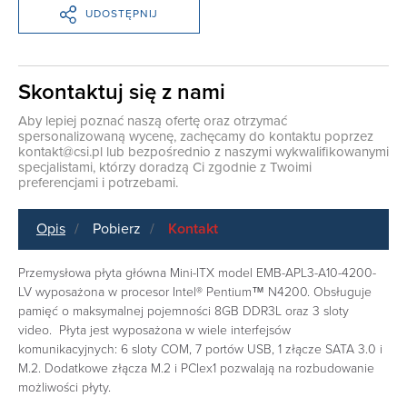
UDOSTĘPNIJ
Skontaktuj się z nami
Aby lepiej poznać naszą ofertę oraz otrzymać
spersonalizowaną wycenę, zachęcamy do kontaktu poprzez
kontakt@csi.pl
lub bezpośrednio z naszymi wykwalifikowanymi
specjalistami, którzy doradzą Ci zgodnie z Twoimi
preferencjami i potrzebami.
Opis
Pobierz
Kontakt
Przemysłowa płyta główna Mini-ITX model EMB-APL3-A10-4200-
LV wyposażona w procesor Intel® Pentium™ N4200. Obsługuje
pamięć o maksymalnej pojemności 8GB DDR3L oraz 3 sloty
video. Płyta jest wyposażona w wiele interfejsów
komunikacyjnych: 6 sloty COM, 7 portów USB, 1 złącze SATA 3.0 i
M.2. Dodatkowe złącza M.2 i PCIex1 pozwalają na rozbudowanie
możliwości płyty.