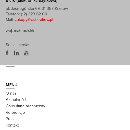
Biuro (Elektronika użytkowa):
ul. Jasnogórska 69, 31-358 Kraków
Telefon:
(12) 323 62 00
Mail:
zakupy@csi.krakow.pl
woj. małopolskie
Social media:
MENU
O nas
Aktualności
Consulting techniczny
Referencje
Praca
Kontakt