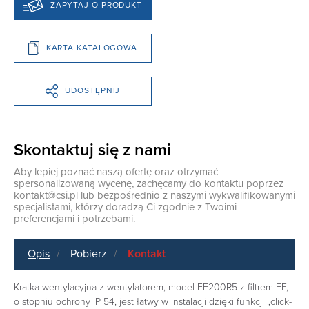
ZAPYTAJ O PRODUKT
KARTA KATALOGOWA
UDOSTĘPNIJ
Skontaktuj się z nami
Aby lepiej poznać naszą ofertę oraz otrzymać
spersonalizowaną wycenę, zachęcamy do kontaktu poprzez
kontakt@csi.pl
lub bezpośrednio z naszymi wykwalifikowanymi
specjalistami, którzy doradzą Ci zgodnie z Twoimi
preferencjami i potrzebami.
Opis
Pobierz
Kontakt
Kratka wentylacyjna z wentylatorem, model EF200R5 z filtrem EF,
o stopniu ochrony IP 54, jest łatwy w instalacji dzięki funkcji „click-