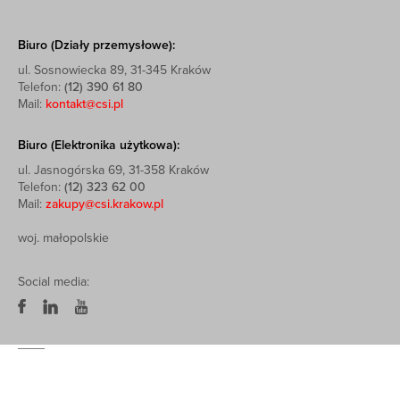
Biuro (Działy przemysłowe):
ul. Sosnowiecka 89, 31-345 Kraków
Telefon:
(12) 390 61 80
Mail:
kontakt@csi.pl
Biuro (Elektronika użytkowa):
ul. Jasnogórska 69, 31-358 Kraków
Telefon:
(12) 323 62 00
Mail:
zakupy@csi.krakow.pl
woj. małopolskie
Social media: