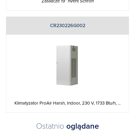
Zasilacze 19″ nVent Schroff
CR230226G002
Klimatyzator ProAir Harsh, Indoor, 230 V, 1733 Btu/h, ...
Ostatnio
oglądane