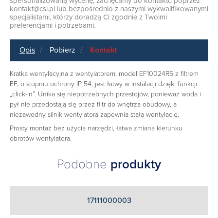
spersonalizowaną wycenę, zachęcamy do kontaktu poprzez
kontakt@csi.pl
lub bezpośrednio z naszymi wykwalifikowanymi
specjalistami, którzy doradzą Ci zgodnie z Twoimi
preferencjami i potrzebami.
Opis
Pobierz
Kontakt
Kratka wentylacyjna z wentylatorem, model EF10024R5 z filtrem
EF, o stopniu ochrony IP 54, jest łatwy w instalacji dzięki funkcji
„click-in”. Unika się niepotrzebnych przestojów, ponieważ woda i
pył nie przedostają się przez filtr do wnętrza obudowy, a
niezawodny silnik wentylatora zapewnia stałą wentylację.
Prosty montaż bez użycia narzędzi, łatwa zmiana kierunku
obrotów wentylatora.
Podobne
produkty
17111000003