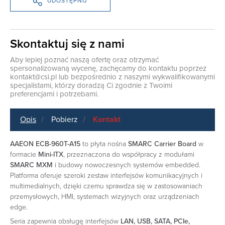
UDOSTĘPNIJ
Skontaktuj się z nami
Aby lepiej poznać naszą ofertę oraz otrzymać
spersonalizowaną wycenę, zachęcamy do kontaktu poprzez
kontakt@csi.pl
lub bezpośrednio z naszymi wykwalifikowanymi
specjalistami, którzy doradzą Ci zgodnie z Twoimi
preferencjami i potrzebami.
Opis
Pobierz
Kontakt
AAEON ECB-960T-A15
to płyta nośna
SMARC Carrier Board
w
formacie
Mini-ITX
, przeznaczona do współpracy z modułami
SMARC MXM
i budowy nowoczesnych systemów embedded.
Platforma oferuje szeroki zestaw interfejsów komunikacyjnych i
multimedialnych, dzięki czemu sprawdza się w zastosowaniach
przemysłowych, HMI, systemach wizyjnych oraz urządzeniach
edge.
Seria zapewnia obsługę interfejsów
LAN, USB, SATA, PCIe,