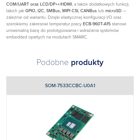
COM/UART oraz LCD/DP++/HDMI
, a także dodatkowych funkcji,
takich jak
GPIO, I2C, SMBus, MIPI CSI, CANBus
lub
microSD
—
zależnie od wariantu. Dzięki elastycznej konfiguracji I/O oraz
szerokiemu zakresowi temperatur pracy
ECB-960T-A15
stanowi
uniwersalną bazę do prototypowania i wdrażania systemów
embedded opartych na modułach SMARC.
Podobne
produkty
SOM-7533CCBC-U0A1