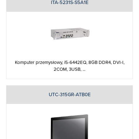
ITA-5231S-S5A1E
Komputer przemysłowy, i5-6442EQ, 8GB DDR4, DVI-I,
2COM, 3USB, ...
UTC-315GR-ATB0E