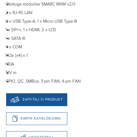
Obsługa modułów SMARC MXM v2.1.1
2 x RJ-45 LAN
6 x USB Type-A, 1 x Micro USB Type-B
1 x DP++, 1 x HDMI, 2 x LCD
1 x SATA III
4 x COM
PCIe [x4] x 1
HDA
12V in
GPIO, I2C, SMBus, 3-pin FAN, 4-pin FAN
ZAPYTAJ O PRODUKT
KARTA KATALOGOWA