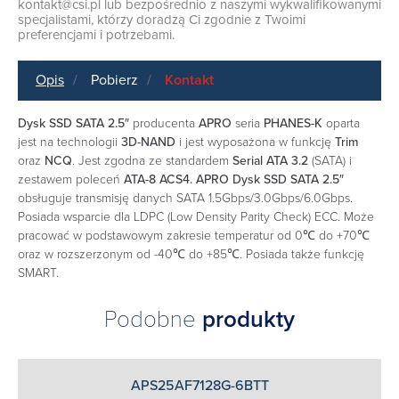
kontakt@csi.pl
lub bezpośrednio z naszymi wykwalifikowanymi
specjalistami, którzy doradzą Ci zgodnie z Twoimi
preferencjami i potrzebami.
Opis
Pobierz
Kontakt
Dysk SSD SATA 2.5″
producenta
APRO
seria
PHANES-K
oparta
jest na technologii
3D-NAND
i jest wyposażona w funkcję
Trim
oraz
NCQ
. Jest zgodna ze standardem
Serial ATA 3.2
(SATA) i
zestawem poleceń
ATA-8 ACS4.
APRO Dysk SSD SATA 2.5″
obsługuje transmisję danych SATA 1.5Gbps/3.0Gbps/6.0Gbps.
Posiada wsparcie dla LDPC (Low Density Parity Check) ECC. Może
pracować w podstawowym zakresie temperatur od 0℃ do +70℃
oraz w rozszerzonym od -40℃ do +85℃. Posiada także funkcję
SMART.
Podobne
produkty
APS25AF7128G-6BTT