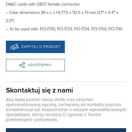
DA&C cards with DB37 female connector
– Case dimensions (W x L x H):77.5 x 112.5 x 51 mm (3.1″ x 4.4″ x
2.0″)
– To be used with: PCI-1730, PCI-1733, PCI-1734, PCI-1750, PCI-1761
ZAPYTAJ O PRODUKT
UDOSTĘPNIJ
Skontaktuj się z nami
Aby lepiej poznać naszą ofertę oraz otrzymać
spersonalizowaną wycenę, zachęcamy do kontaktu poprzez
kontakt@csi.pl
lub bezpośrednio z naszymi wykwalifikowanymi
specjalistami, którzy doradzą Ci zgodnie z Twoimi
preferencjami i potrzebami.