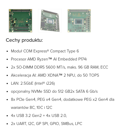
Cechy produktu:
Moduł COM Express® Compact Type 6
Procesor AMD Ryzen™ AI Embedded P174i
2x SO-DIMM DDR5 5600 MT/s, maks. 96 GB RAM, ECC
Akceleracja AI: AMD XDNA™ 2 NPU, do 50 TOPS
LAN: 2.5GbE (Intel® i226)
opcjonalny NVMe SSD do 512 GB2x SATA 6 Gb/s
8x PCIe Gen4, PEG x4 Gen4, dodatkowe PEG x2 Gen4 dla
wariantów 8C, 10C i 12C
4x USB 3.2 Gen2 + 4x USB 2.0,
2x UART, I2C, GP SPI, GPIO, SMBus, LPC