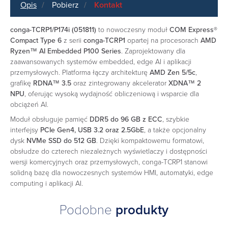
Opis
Pobierz
Kontakt
conga-TCRP1/P174i (051811)
to nowoczesny moduł
COM Express®
Compact Type 6
z serii
conga-TCRP1
opartej na procesorach
AMD
Ryzen™ AI Embedded P100 Series
. Zaprojektowany dla
zaawansowanych systemów embedded, edge AI i aplikacji
przemysłowych. Platforma łączy architekturę
AMD Zen 5/5c
,
grafikę
RDNA™ 3.5
oraz zintegrowany akcelerator
XDNA™ 2
NPU
, oferując wysoką wydajność obliczeniową i wsparcie dla
obciążeń AI.
Moduł obsługuje pamięć
DDR5 do 96 GB z ECC
, szybkie
interfejsy
PCIe Gen4, USB 3.2 oraz 2.5GbE
, a także opcjonalny
dysk
NVMe SSD do 512 GB
. Dzięki kompaktowemu formatowi,
obsłudze do czterech niezależnych wyświetlaczy i dostępności
wersji komercyjnych oraz przemysłowych, conga-TCRP1 stanowi
solidną bazę dla nowoczesnych systemów HMI, automatyki, edge
computing i aplikacji AI.
Podobne
produkty