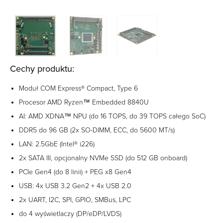
Cechy produktu:
Moduł COM Express® Compact, Type 6
Procesor AMD Ryzen™ Embedded 8840U
AI: AMD XDNA™ NPU (do 16 TOPS, do 39 TOPS całego SoC)
DDR5 do 96 GB (2x SO-DIMM, ECC, do 5600 MT/s)
LAN: 2.5GbE (Intel® i226)
2x SATA III, opcjonalny NVMe SSD (do 512 GB onboard)
PCIe Gen4 (do 8 linii) + PEG x8 Gen4
USB: 4x USB 3.2 Gen2 + 4x USB 2.0
2x UART, I2C, SPI, GPIO, SMBus, LPC
do 4 wyświetlaczy (DP/eDP/LVDS)