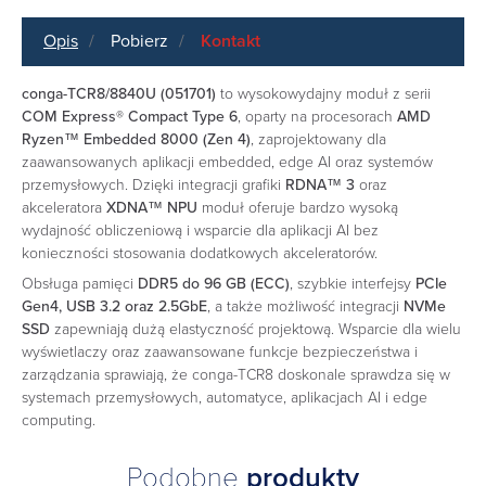
Opis
Pobierz
Kontakt
conga-TCR8/8840U (051701)
to wysokowydajny moduł z serii
COM Express® Compact Type 6
, oparty na procesorach
AMD
Ryzen™ Embedded 8000 (Zen 4)
, zaprojektowany dla
zaawansowanych aplikacji embedded, edge AI oraz systemów
przemysłowych. Dzięki integracji grafiki
RDNA™ 3
oraz
akceleratora
XDNA™ NPU
moduł oferuje bardzo wysoką
wydajność obliczeniową i wsparcie dla aplikacji AI bez
konieczności stosowania dodatkowych akceleratorów.
Obsługa pamięci
DDR5 do 96 GB (ECC)
, szybkie interfejsy
PCIe
Gen4, USB 3.2 oraz 2.5GbE
, a także możliwość integracji
NVMe
SSD
zapewniają dużą elastyczność projektową. Wsparcie dla wielu
wyświetlaczy oraz zaawansowane funkcje bezpieczeństwa i
zarządzania sprawiają, że conga-TCR8 doskonale sprawdza się w
systemach przemysłowych, automatyce, aplikacjach AI i edge
computing.
Podobne
produkty