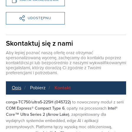
UDOSTĘPNIJ
Skontaktuj się z nami
Aby lepiej poznać naszą ofertę oraz otrzymać
spersonalizowaną wycenę, zachęcamy do kontaktu poprzez
kontakt@csi.pl
lub bezpośrednio z naszymi wykwalifikowanymi
specjalistami, którzy doradzą Ci zgodnie z Twoimi
preferencjami i potrzebami.
Opis
Pobierz
Kontakt
conga-TC750/ultra5-225H (045722)
to nowoczesny moduł z serii
COM Express® Compact Type 6
, oparty na procesorach
Intel®
Core™ Ultra Series 2 (Arrow Lake)
, zaprojektowany dla
wydajnych systemów embedded, edge AI i aplikacji
przemysłowych. Platforma łączy wysoką moc obliczeniową,