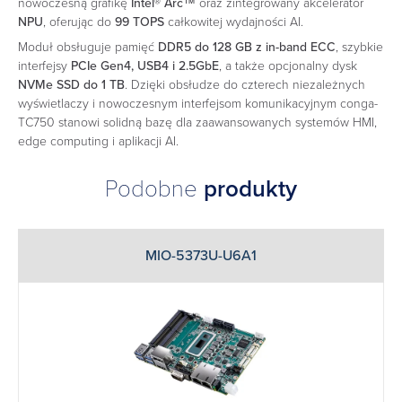
nowoczesną grafikę
Intel® Arc™
oraz zintegrowany akcelerator
NPU
, oferując do
99 TOPS
całkowitej wydajności AI.
Moduł obsługuje pamięć
DDR5 do 128 GB z in-band ECC
, szybkie
interfejsy
PCIe Gen4, USB4 i 2.5GbE
, a także opcjonalny dysk
NVMe SSD do 1 TB
. Dzięki obsłudze do czterech niezależnych
wyświetlaczy i nowoczesnym interfejsom komunikacyjnym conga-
TC750 stanowi solidną bazę dla zaawansowanych systemów HMI,
edge computing i aplikacji AI.
Podobne
produkty
MIO-5373U-U6A1