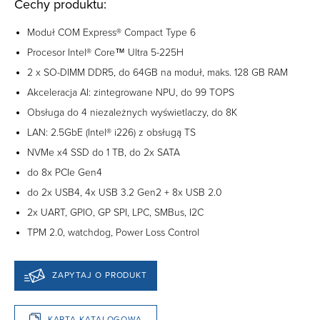
Cechy produktu:
Moduł COM Express® Compact Type 6
Procesor Intel® Core™ Ultra 5-225H
2 x SO-DIMM DDR5, do 64GB na moduł, maks. 128 GB RAM
Akceleracja AI: zintegrowane NPU, do 99 TOPS
Obsługa do 4 niezależnych wyświetlaczy, do 8K
LAN: 2.5GbE (Intel® i226) z obsługą TS
NVMe x4 SSD do 1 TB, do 2x SATA
do 8x PCIe Gen4
do 2x USB4, 4x USB 3.2 Gen2 + 8x USB 2.0
2x UART, GPIO, GP SPI, LPC, SMBus, I2C
TPM 2.0, watchdog, Power Loss Control
ZAPYTAJ O PRODUKT
KARTA KATALOGOWA