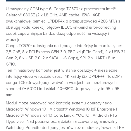
Ultrawydajny COM type 6, Conga-TC570r z procesorem Intel®
Celeron® 6305E (2 x 1.8 GHz, 4MB cache, 15W) i 4GB
dwukanałowej pamięci LPDDR4x o przepustowości 4266 MT/s z
obsługą kodu korekcji błędów IBECC (in-band error-correcting
code), zapewniająca bardzo dużą odporność na wstrząsy i
wibracje.
Conga-TC570r udostępnia następujące interfejsy komunikacyjne:
2,5 GbE, 8 x PCI Express GEN 3.0, PEG x4 (PCIe Gen4), 4 x USB 3.1
Gen 2, 8 x USB 2.0, 2 x SATA III (6 Gbps), SPI, 2 x UART i 8 linii
GPIO.
Ten miniaturowy komputer jest w stanie obsłużyć 4 niezależne
interfejsy video w rozdzielczości 4K każdy (3x DP/DP++ i 1x eDP )
conga-TC570r występuje w dwóch wersjach temperaturowych:
standard 0~60°C i industrial -40~85°C. Jego wymiary to 95 x 95
mm.
Moduł może pracować pod kontrolą systemu operacyjnego
Microsoft® Windows 10 | Microsoft® Windows 10 IoT Enterprise |
Microsoft® Windows IoT 10 Core, Linux, YOCTO , Android i RTS
Hypervisor. Nad poprawnością działania czuwa programowalny
Watchdog. Ponadto dostępny jest również moduł szyfrowania TPM