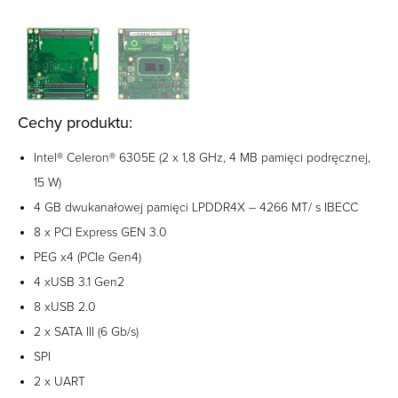
Cechy produktu:
Intel® Celeron® 6305E (2 x 1,8 GHz, 4 MB pamięci podręcznej,
15 W)
4 GB dwukanałowej pamięci LPDDR4X – 4266 MT/ s IBECC
8 x PCI Express GEN 3.0
PEG x4 (PCIe Gen4)
4 xUSB 3.1 Gen2
8 xUSB 2.0
2 x SATA III (6 Gb/s)
SPI
2 x UART