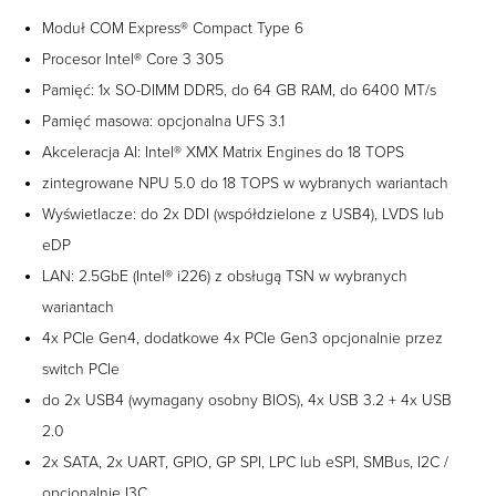
Moduł COM Express® Compact Type 6
Procesor Intel® Core 3 305
Pamięć: 1x SO-DIMM DDR5, do 64 GB RAM, do 6400 MT/s
Pamięć masowa: opcjonalna UFS 3.1
Akceleracja AI: Intel® XMX Matrix Engines do 18 TOPS
zintegrowane NPU 5.0 do 18 TOPS w wybranych wariantach
Wyświetlacze: do 2x DDI (współdzielone z USB4), LVDS lub
eDP
LAN: 2.5GbE (Intel® i226) z obsługą TSN w wybranych
wariantach
4x PCIe Gen4, dodatkowe 4x PCIe Gen3 opcjonalnie przez
switch PCIe
do 2x USB4 (wymagany osobny BIOS), 4x USB 3.2 + 4x USB
2.0
2x SATA, 2x UART, GPIO, GP SPI, LPC lub eSPI, SMBus, I2C /
opcjonalnie I3C