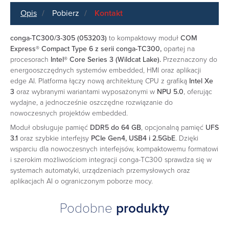
Opis
Pobierz
Kontakt
conga-TC300/3-305 (053203)
to kompaktowy moduł
COM
Express® Compact Type 6 z serii conga-TC300,
opartej na
procesorach
Intel® Core Series 3 (Wildcat Lake).
Przeznaczony do
energooszczędnych systemów embedded, HMI oraz aplikacji
edge AI. Platforma łączy nową architekturę CPU z grafiką
Intel Xe
3
oraz wybranymi wariantami wyposażonymi w
NPU 5.0
, oferując
wydajne, a jednocześnie oszczędne rozwiązanie do
nowoczesnych projektów embedded.
Moduł obsługuje pamięć
DDR5 do 64 GB
, opcjonalną pamięć
UFS
3.1
oraz szybkie interfejsy
PCIe Gen4, USB4 i 2.5GbE
. Dzięki
wsparciu dla nowoczesnych interfejsów, kompaktowemu formatowi
i szerokim możliwościom integracji conga-TC300 sprawdza się w
systemach automatyki, urządzeniach przemysłowych oraz
aplikacjach AI o ograniczonym poborze mocy.
Podobne
produkty