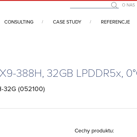
O NAS
CONSULTING
CASE STUDY
REFERENCJE
we COM (Computer On Module)
/
COM Express
/
COM Express, Type
ra X9-388H, 32GB LPDDR5x, 0
H-32G (052100)
Cechy produktu: