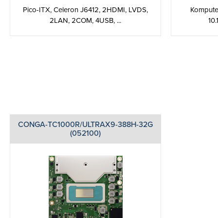
Pico-ITX, Celeron J6412, 2HDMI, LVDS,
Komputer
2LAN, 2COM, 4USB, ...
10.
CONGA-TC1000R/ULTRAX9-388H-32G
(052100)