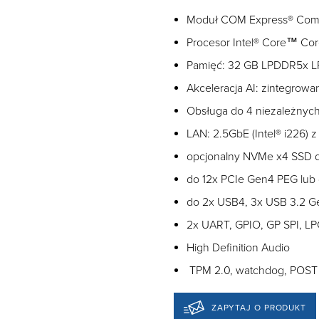
Moduł COM Express® Com
Procesor Intel® Core™ Cor
Pamięć: 32 GB LPDDR5x 
Akceleracja AI: zintegro
Obsługa do 4 niezależnych
LAN: 2.5GbE (Intel® i226)
opcjonalny NVMe x4 SSD d
do 12x PCIe Gen4 PEG lub
do 2x USB4, 3x USB 3.2 G
2x UART, GPIO, GP SPI, LP
High Definition Audio
TPM 2.0, watchdog, POST 
ZAPYTAJ O PRODUKT