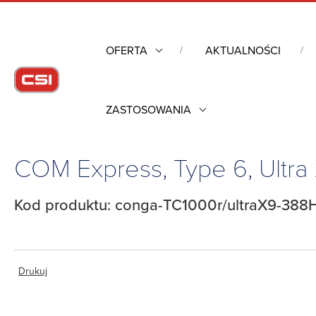
OFERTA
AKTUALNOŚCI
ZASTOSOWANIA
Strona główna
/
Komputery przemysłowe
/
Komputery moduło
COM Express, Type 6, Ult
Kod produktu: conga-TC1000r/ultraX9-388
Drukuj