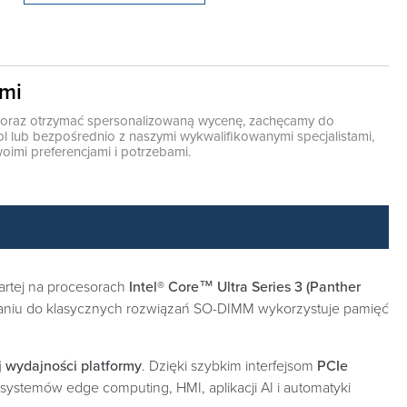
ami
ę oraz otrzymać spersonalizowaną wycenę, zachęcamy do
pl
lub bezpośrednio z naszymi wykwalifikowanymi specjalistami,
oimi preferencjami i potrzebami.
artej na procesorach
Intel® Core™ Ultra Series 3 (Panther
niu do klasycznych rozwiązań SO-DIMM wykorzystuje pamięć
 wydajności platformy
. Dzięki szybkim interfejsom
PCIe
ystemów edge computing, HMI, aplikacji AI i automatyki