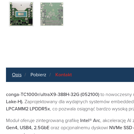
Opis
Pobierz
Kontakt
conga-TC1000r/ultraX9-388H-32G (052100)
to nowoczesny
Lake-H).
Zaprojektowany dla wydajnych systemów embedded, 
LPCAMM2 LPDDR5x
, co pozwala osiągnąć bardzo wysoką p
Moduł oferuje zintegrowaną grafikę
Intel® Arc
, akcelerację A
Gen4, USB4, 2.5GbE
oraz opcjonalnemu dyskowi
NVMe SSD d