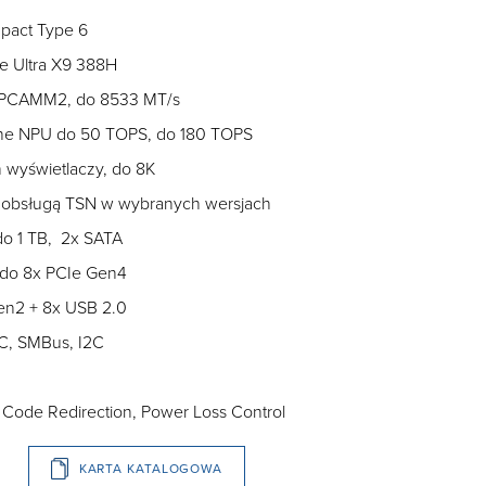
pact Type 6
e Ultra X9 388H
LPCAMM2, do 8533 MT/s
wane NPU do 50 TOPS, do 180 TOPS
 wyświetlaczy, do 8K
 z obsługą TSN w wybranych wersjach
o 1 TB, 2x SATA
 do 8x PCIe Gen4
en2 + 8x USB 2.0
C, SMBus, I2C
Code Redirection, Power Loss Control
KARTA KATALOGOWA