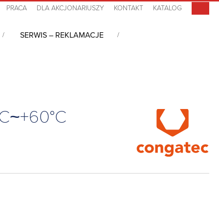
PRACA
DLA AKCJONARIUSZY
KONTAKT
KATALOG
SERWIS – REKLAMACJE
 6, Ultra X9-388H, 32GB LPDDR5x, 0°C~+60°C
°C~+60°C