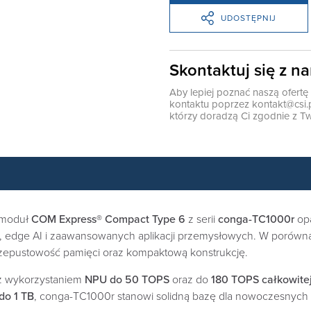
UDOSTĘPNIJ
Skontaktuj się z n
Aby lepiej poznać naszą ofert
kontaktu poprzez
kontakt@csi.
którzy doradzą Ci zgodnie z Tw
 moduł
COM Express® Compact Type 6
z serii
conga-TC1000r
op
edge AI i zaawansowanych aplikacji przemysłowych. W porówna
rzepustowość pamięci oraz kompaktową konstrukcję.
I z wykorzystaniem
NPU do 50 TOPS
oraz do
180 TOPS całkowitej
o 1 TB
, conga-TC1000r stanowi solidną bazę dla nowoczesnych s