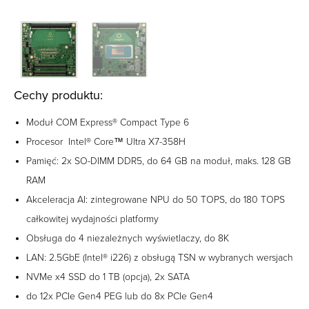
Cechy produktu:
Moduł COM Express® Compact Type 6
Procesor Intel® Core™ Ultra X7-358H
Pamięć: 2x SO-DIMM DDR5, do 64 GB na moduł, maks. 128 GB
RAM
Akceleracja AI: zintegrowane NPU do 50 TOPS, do 180 TOPS
całkowitej wydajności platformy
Obsługa do 4 niezależnych wyświetlaczy, do 8K
LAN: 2.5GbE (Intel® i226) z obsługą TSN w wybranych wersjach
NVMe x4 SSD do 1 TB (opcja), 2x SATA
do 12x PCIe Gen4 PEG lub do 8x PCIe Gen4