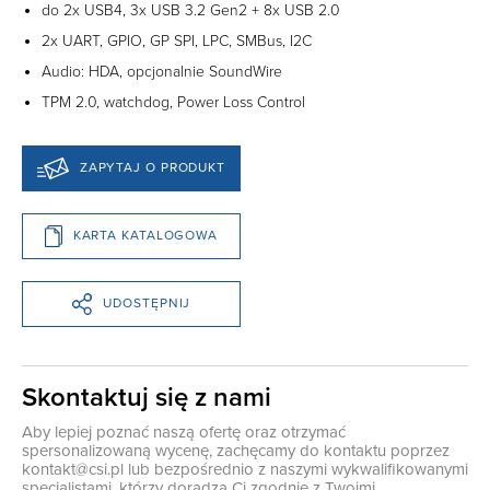
do 2x USB4, 3x USB 3.2 Gen2 + 8x USB 2.0
2x UART, GPIO, GP SPI, LPC, SMBus, I2C
Audio: HDA, opcjonalnie SoundWire
TPM 2.0, watchdog, Power Loss Control
ZAPYTAJ O PRODUKT
KARTA KATALOGOWA
UDOSTĘPNIJ
Skontaktuj się z nami
Aby lepiej poznać naszą ofertę oraz otrzymać
spersonalizowaną wycenę, zachęcamy do kontaktu poprzez
kontakt@csi.pl
lub bezpośrednio z naszymi wykwalifikowanymi
specjalistami, którzy doradzą Ci zgodnie z Twoimi