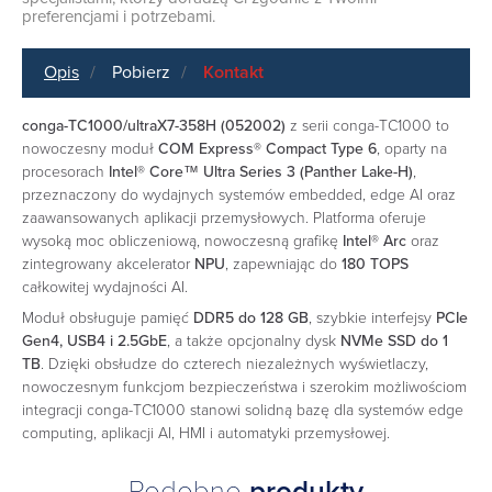
preferencjami i potrzebami.
Opis
Pobierz
Kontakt
conga-TC1000/ultraX7-358H (052002)
z serii conga-TC1000 to
nowoczesny moduł
COM Express® Compact Type 6
, oparty na
procesorach
Intel® Core™ Ultra Series 3 (Panther Lake-H)
,
przeznaczony do wydajnych systemów embedded, edge AI oraz
zaawansowanych aplikacji przemysłowych. Platforma oferuje
wysoką moc obliczeniową, nowoczesną grafikę
Intel® Arc
oraz
zintegrowany akcelerator
NPU
, zapewniając do
180 TOPS
całkowitej wydajności AI.
Moduł obsługuje pamięć
DDR5 do 128 GB
, szybkie interfejsy
PCIe
Gen4, USB4 i 2.5GbE
, a także opcjonalny dysk
NVMe SSD do 1
TB
. Dzięki obsłudze do czterech niezależnych wyświetlaczy,
nowoczesnym funkcjom bezpieczeństwa i szerokim możliwościom
integracji conga-TC1000 stanowi solidną bazę dla systemów edge
computing, aplikacji AI, HMI i automatyki przemysłowej.
Podobne
produkty