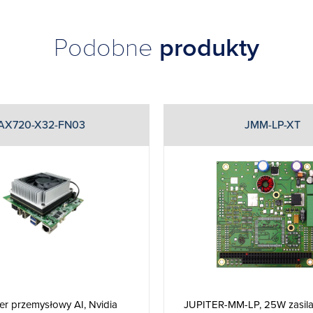
Podobne
produkty
AX720-X32-FN03
JMM-LP-XT
JUPITER-MM-LP, 25W zasil
r przemysłowy AI, Nvidia