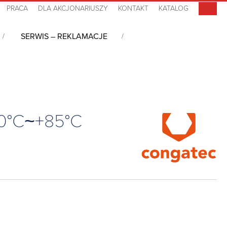
PRACA
DLA AKCJONARIUSZY
KONTAKT
KATALOG
SERWIS – REKLAMACJE
, 4GB LPDDR4, 16GB eMMC, -40°C~+85°C
40°C~+85°C