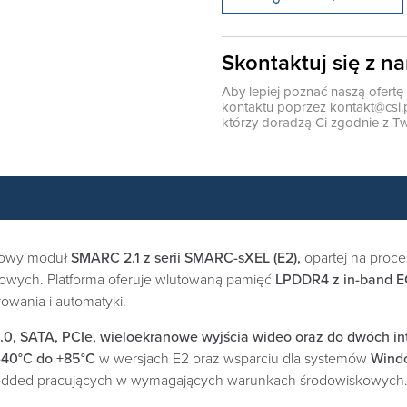
Skontaktuj się z n
Aby lepiej poznać naszą ofert
kontaktu poprzez
kontakt@csi.
którzy doradzą Ci zgodnie z Tw
towy moduł
SMARC 2.1 z serii SMARC-sXEL (E2),
opartej na proc
owych. Platforma oferuje wlutowaną pamięć
LPDDR4 z in-band 
wania i automatyki.
.0, SATA, PCIe, wieloekranowe wyjścia wideo oraz do dwóch i
-40°C do +85°C
w wersjach E2 oraz wsparciu dla systemów
Windo
bedded pracujących w wymagających warunkach środowiskowych