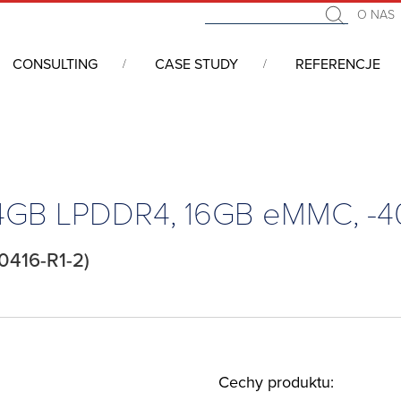
O NAS
CONSULTING
CASE STUDY
REFERENCJE
we COM (Computer On Module)
/
SMARC
/
SMARC 2.1, Atom x6212RE
 4GB LPDDR4, 16GB eMMC, -
0416-R1-2)
Cechy produktu: