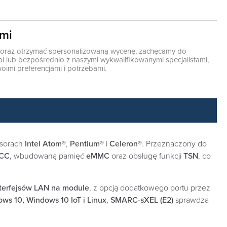
ami
ę oraz otrzymać spersonalizowaną wycenę, zachęcamy do
pl
lub bezpośrednio z naszymi wykwalifikowanymi specjalistami,
oimi preferencjami i potrzebami.
esorach
Intel Atom®
,
Pentium®
i
Celeron®
. Przeznaczony do
ECC
, wbudowaną pamięć
eMMC
oraz obsługę funkcji
TSN
, co
nterfejsów LAN na module
, z opcją dodatkowego portu przez
ws 10, Windows 10 IoT i Linux
,
SMARC-sXEL (E2)
sprawdza
.