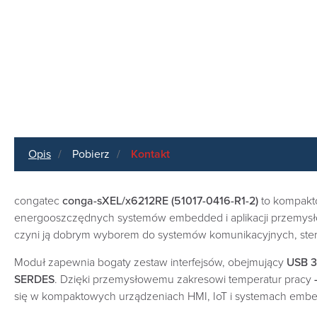
Opis
Pobierz
Kontakt
congatec
conga-sXEL/x6212RE (51017-0416-R1-2)
to kompak
energooszczędnych systemów embedded i aplikacji przemysł
czyni ją dobrym wyborem do systemów komunikacyjnych, stero
Moduł zapewnia bogaty zestaw interfejsów, obejmujący
USB 3
SERDES
. Dzięki przemysłowemu zakresowi temperatur pracy
się w kompaktowych urządzeniach HMI, IoT i systemach em