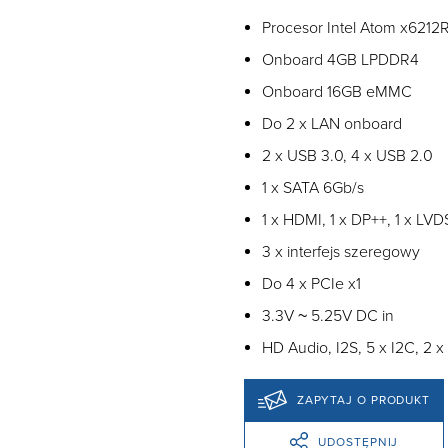
Procesor Intel Atom x6212
Onboard 4GB LPDDR4
Onboard 16GB eMMC
Do 2 x LAN onboard
2 x USB 3.0, 4 x USB 2.0
1 x SATA 6Gb/s
1 x HDMI, 1 x DP++, 1 x LV
3 x interfejs szeregowy
Do 4 x PCIe x1
3.3V ~ 5.25V DC in
HD Audio, I2S, 5 x I2C, 2 x
ZAPYTAJ O PRODUKT
UDOSTĘPNIJ