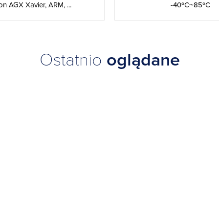
-40ºC~85ºC
on AGX Xavier, ARM, ...
Ostatnio
oglądane