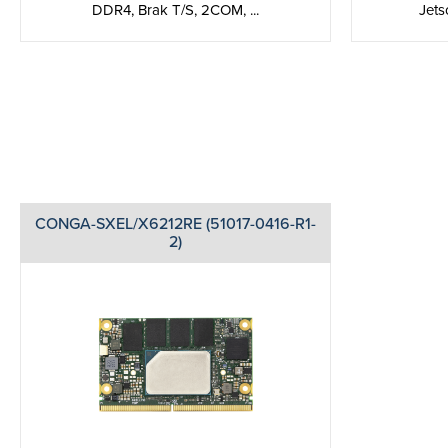
DDR4, Brak T/S, 2COM, ...
Jets
CONGA-SXEL/X6212RE (51017-0416-R1-
2)