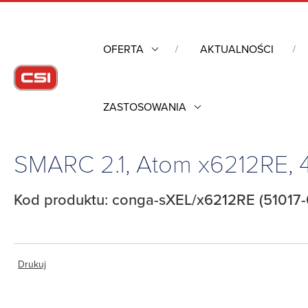
OFERTA
AKTUALNOŚCI
ZASTOSOWANIA
Strona główna
/
Komputery przemysłowe
/
Komputery moduło
SMARC 2.1, Atom x6212RE,
Kod produktu: conga-sXEL/x6212RE (51017-
Drukuj