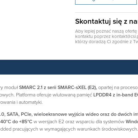
Skontaktuj się z n
Aby lepiej poznać naszą ofert
kontaktu poprzez
kontakt@csi.
którzy doradzą Ci zgodnie z Tw
wy moduł
SMARC 2.1 z serii SMARC-sXEL (E2),
opartej na proces
owych. Platforma oferuje wlutowaną pamięć
LPDDR4 z in-band 
wania i automatyki.
.0, SATA, PCIe, wieloekranowe wyjścia wideo oraz do dwóch i
-40°C do +85°C
w wersjach E2 oraz wsparciu dla systemów
Windo
bedded pracujących w wymagających warunkach środowiskowych