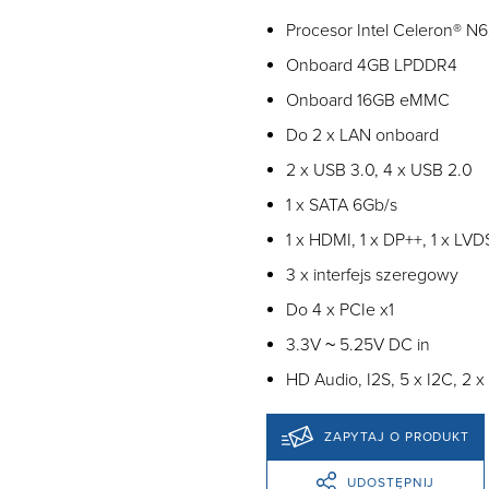
Procesor Intel Celeron® N6
Onboard 4GB LPDDR4
Onboard 16GB eMMC
Do 2 x LAN onboard
2 x USB 3.0, 4 x USB 2.0
1 x SATA 6Gb/s
1 x HDMI, 1 x DP++, 1 x LV
3 x interfejs szeregowy
Do 4 x PCIe x1
3.3V ~ 5.25V DC in
HD Audio, I2S, 5 x I2C, 2 x
ZAPYTAJ O PRODUKT
UDOSTĘPNIJ