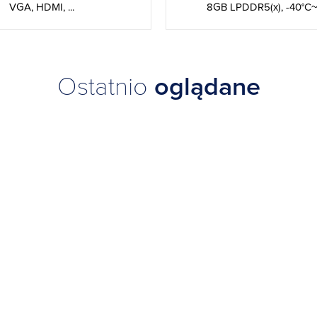
8GB LPDDR5(x), -40°C
VGA, HDMI, ...
Ostatnio
oglądane