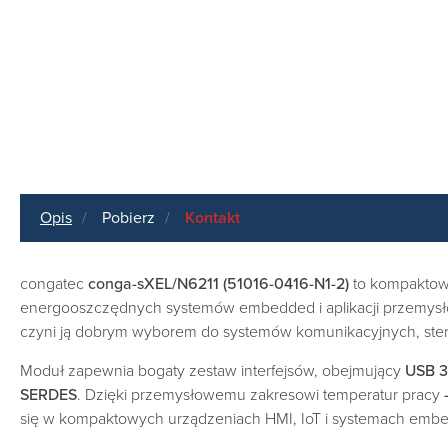
Opis
Pobierz
Kontakt
congatec
conga-sXEL/N6211 (51016-0416-N1-2)
to kompakto
energooszczędnych systemów embedded i aplikacji przemysł
czyni ją dobrym wyborem do systemów komunikacyjnych, stero
Moduł zapewnia bogaty zestaw interfejsów, obejmujący
USB 3
SERDES
. Dzięki przemysłowemu zakresowi temperatur pracy
się w kompaktowych urządzeniach HMI, IoT i systemach em