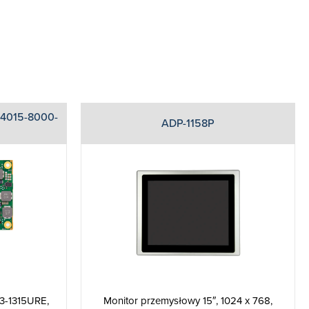
4015-8000-
ADP-1158P
i3-1315URE,
Monitor przemysłowy 15″, 1024 x 768,