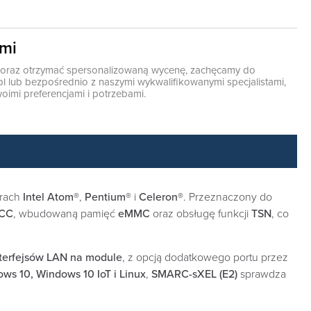
ami
ę oraz otrzymać spersonalizowaną wycenę, zachęcamy do
pl
lub bezpośrednio z naszymi wykwalifikowanymi specjalistami,
oimi preferencjami i potrzebami.
orach
Intel Atom®
,
Pentium®
i
Celeron®
. Przeznaczony do
ECC
, wbudowaną pamięć
eMMC
oraz obsługę funkcji
TSN
, co
nterfejsów LAN na module
, z opcją dodatkowego portu przez
ws 10, Windows 10 IoT i Linux
,
SMARC-sXEL (E2)
sprawdza
.