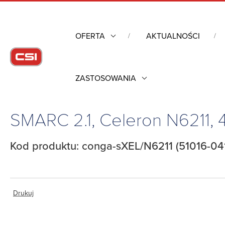
OFERTA
AKTUALNOŚCI
ZASTOSOWANIA
Strona główna
/
Komputery przemysłowe
/
Komputery moduło
SMARC 2.1, Celeron N6211
Kod produktu: conga-sXEL/N6211 (51016-04
Drukuj