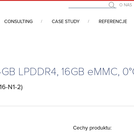
O NAS
CONSULTING
CASE STUDY
REFERENCJE
we COM (Computer On Module)
/
SMARC
/
SMARC 2.1, Celeron N621
, 4GB LPDDR4, 16GB eMMC, 0
16-N1-2)
Cechy produktu: