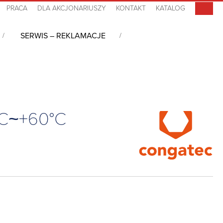
PRACA
DLA AKCJONARIUSZY
KONTAKT
KATALOG
SERWIS – REKLAMACJE
1, 4GB LPDDR4, 16GB eMMC, 0°C~+60°C
°C~+60°C