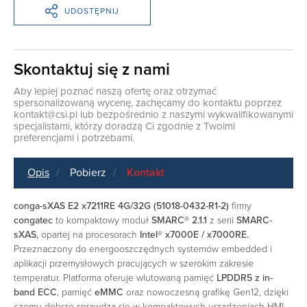
UDOSTĘPNIJ
Skontaktuj się z nami
Aby lepiej poznać naszą ofertę oraz otrzymać
spersonalizowaną wycenę, zachęcamy do kontaktu poprzez
kontakt@csi.pl
lub bezpośrednio z naszymi wykwalifikowanymi
specjalistami, którzy doradzą Ci zgodnie z Twoimi
preferencjami i potrzebami.
Opis
Pobierz
Kontakt
conga-sXAS E2 x7211RE 4G/32G (51018-0432-R1-2)
firmy
congatec
to kompaktowy moduł
SMARC® 2.1.1
z serii
SMARC-
sXAS,
opartej na procesorach
Intel® x7000E / x7000RE.
Przeznaczony do energooszczędnych systemów embedded i
aplikacji przemysłowych pracujących w szerokim zakresie
temperatur. Platforma oferuje wlutowaną pamięć
LPDDR5 z in-
band ECC
, pamięć
eMMC
oraz nowoczesną grafikę Gen12, dzięki
czemu dobrze sprawdza się w kompaktowych urządzeniach HMI,