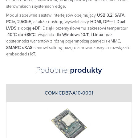
sterownikach i systemach edge.
Moduł zapewnia zestaw interfejsów obejmujący
USB 3.2, SATA,
PCIe, 2.5GbE
, a także obsługę wyświetlaczy
HDMI, DP++ i Dual
LVDS
z opcją
eDP
. Dzięki przemysłowemu zakresowi temperatur
-40°C do +85°C
, wsparciu dla
Windows 10/11
i
Linux
oraz
dostępności wariantów z różną pojemnością pamięci i eMMC,
SMARC-sXAS
stanowi solidną bazę dla nowoczesnych rozwiązań
embedded i IoT.
Podobne
produkty
COM-ICDB7-A10-0001