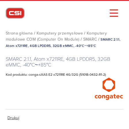
Strona główna
/
Komputery przemysłowe
/
Komputery
modułowe COM (Computer On Module)
/
SMARC
/
SMARC 2.1.1,
Atom x7211RE, 4GB LPDDR5, 32GB eMMC, -40°C~+85°C
SMARC 2.1.1, Atom x7211RE, 4GB LPDDR5, 32GB
eMMC, -40°C~+85°C
Kod produktu: conga-sXAS E2 x7211RE 4G/32G (51018-0432-R1-2)
Drukuj