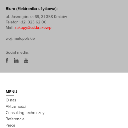
Biuro (Elektronika użytkowa):
ul. Jasnogórska 69, 31-358 Kraków
Telefon:
(12) 323 62 00
Mail:
zakupy@csi.krakow.pl
woj. małopolskie
Social media:
MENU
O nas
Aktualności
Consulting techniczny
Referencje
Praca