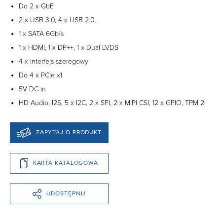
Do 2 x GbE
2 x USB 3.0, 4 x USB 2.0,
1 x SATA 6Gb/s
1 x HDMI, 1 x DP++, 1 x Dual LVDS
4 x interfejs szeregowy
Do 4 x PCIe x1
5V DC in
HD Audio, I2S, 5 x I2C, 2 x SPI, 2 x MIPI CSI, 12 x GPIO, TPM 2.
ZAPYTAJ O PRODUKT
KARTA KATALOGOWA
UDOSTĘPNIJ