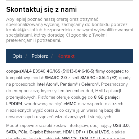
Skontaktuj się z nami
Aby lepiej poznać naszą ofertę oraz otrzymać
spersonalizowaną wycenę, zachęcamy do kontaktu poprzez
kontakt@csi.pl
lub bezpośrednio z naszymi wykwalifikowanymi
specjalistami, którzy doradzą Ci zgodnie z Twoimi
preferencjami i potrzebami.
Opis
Pobierz
Kontakt
conga-sXAL4 E3940 4G/16S (51013-0416-16-5) firmy congatec
to
kompaktowy moduł
SMARC 2.0
z serii
SMARC-sXAL4 (E2)
oparty
na procesorach
Intel Atom®
,
Pentium®
i
Celeron®
. Przeznaczony
do energooszczędnych systemów embedded, HMI i aplikacji
przemysłowych. Platforma oferuje obsługę do
8 GB pamięci
LPDDR4
, wbudowaną pamięć
eMMC
oraz wsparcie dla trzech
niezależnych wyjść obrazu, co czyni ją uniwersalną bazą dla
nowoczesnych urządzeń wizualizacyjnych i sterujących.
Moduł zapewnia szeroki zestaw interfejsów, obejmujący
USB 3.0,
SATA, PCIe, Gigabit Ethernet, HDMI, DP++ i Dual LVDS
, a także
dodatkowe funkcje, takie jak
MIPI CSI
,
TPM 2.0
i bogaty zestaw