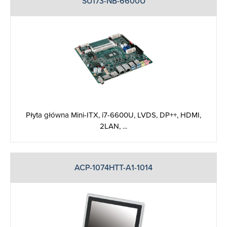
SU173-NB-6600U
Płyta główna Mini-ITX, i7-6600U, LVDS, DP++, HDMI,
2LAN, ...
ACP-1074HTT-A1-1014