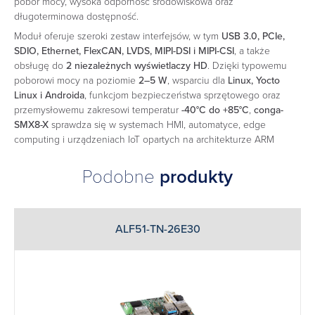
pobór mocy, wysoka odporność środowiskowa oraz
długoterminowa dostępność.
Moduł oferuje szeroki zestaw interfejsów, w tym
USB 3.0, PCIe,
SDIO, Ethernet, FlexCAN, LVDS, MIPI-DSI i MIPI-CSI
, a także
obsługę do
2 niezależnych wyświetlaczy HD
. Dzięki typowemu
poborowi mocy na poziomie
2–5 W
, wsparciu dla
Linux, Yocto
Linux i Androida
, funkcjom bezpieczeństwa sprzętowego oraz
przemysłowemu zakresowi temperatur
-40°C do +85°C
,
conga-
SMX8-X
sprawdza się w systemach HMI, automatyce, edge
computing i urządzeniach IoT opartych na architekturze ARM
Podobne
produkty
ALF51-TN-26E30