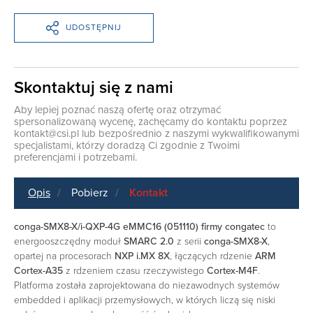
UDOSTĘPNIJ
Skontaktuj się z nami
Aby lepiej poznać naszą ofertę oraz otrzymać
spersonalizowaną wycenę, zachęcamy do kontaktu poprzez
kontakt@csi.pl
lub bezpośrednio z naszymi wykwalifikowanymi
specjalistami, którzy doradzą Ci zgodnie z Twoimi
preferencjami i potrzebami.
Opis
Pobierz
Kontakt
conga-SMX8-X/i-QXP-4G eMMC16 (051110) firmy congatec
to
energooszczędny moduł
SMARC 2.0
z serii
conga-SMX8-X
,
opartej na procesorach
NXP i.MX 8X
, łączących rdzenie
ARM
Cortex-A35
z rdzeniem czasu rzeczywistego
Cortex-M4F
.
Platforma została zaprojektowana do niezawodnych systemów
embedded i aplikacji przemysłowych, w których liczą się niski