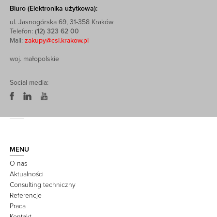
Biuro (Elektronika użytkowa):
ul. Jasnogórska 69, 31-358 Kraków
Telefon:
(12) 323 62 00
Mail:
zakupy@csi.krakow.pl
woj. małopolskie
Social media:
MENU
O nas
Aktualności
Consulting techniczny
Referencje
Praca
Kontakt