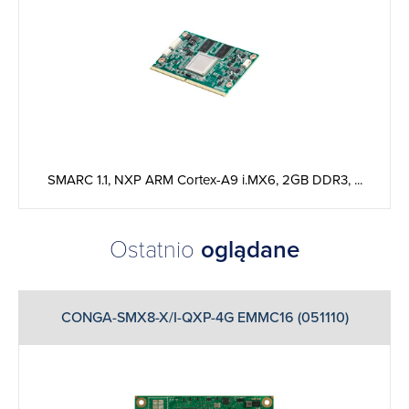
SMARC 1.1, NXP ARM Cortex-A9 i.MX6, 2GB DDR3, ...
Ostatnio
oglądane
CONGA-SMX8-X/I-QXP-4G EMMC16 (051110)