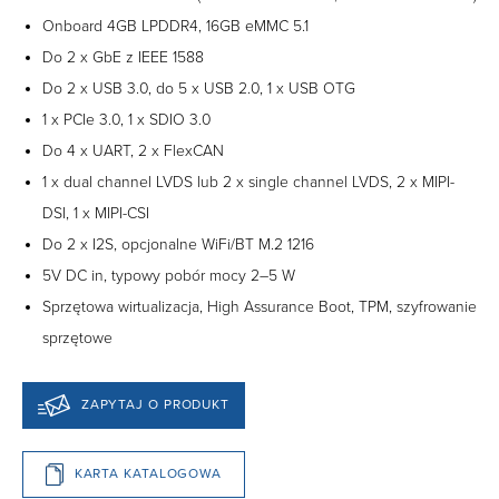
Onboard 4GB LPDDR4, 16GB eMMC 5.1
Do 2 x GbE z IEEE 1588
Do 2 x USB 3.0, do 5 x USB 2.0, 1 x USB OTG
1 x PCIe 3.0, 1 x SDIO 3.0
Do 4 x UART, 2 x FlexCAN
1 x dual channel LVDS lub 2 x single channel LVDS, 2 x MIPI-
DSI, 1 x MIPI-CSI
Do 2 x I2S, opcjonalne WiFi/BT M.2 1216
5V DC in, typowy pobór mocy 2–5 W
Sprzętowa wirtualizacja, High Assurance Boot, TPM, szyfrowanie
sprzętowe
ZAPYTAJ O PRODUKT
KARTA KATALOGOWA