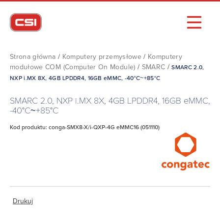
Strona główna
/
Komputery przemysłowe
/
Komputery
modułowe COM (Computer On Module)
/
SMARC
/
SMARC 2.0,
NXP i.MX 8X, 4GB LPDDR4, 16GB eMMC, -40°C~+85°C
SMARC 2.0, NXP i.MX 8X, 4GB LPDDR4, 16GB eMMC,
-40°C~+85°C
Kod produktu: conga-SMX8-X/i-QXP-4G eMMC16 (051110)
Drukuj