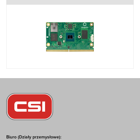
Biuro (Działy przemysłowe):