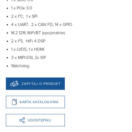
1 x PCIe 3.0
2 x I²C, 1 x SPI
4 x UART, 2 x CAN FD, 14 x GPIO
M.2 1216 WiFi/BT (opcjonalnie)
2 x I²S, HiFi 4 DSP
1 x LVDS, 1 x HDMI
3 x MIPI-DSI, 2x ISP
Watchdog
ZAPYTAJ O PRODUKT
KARTA KATALOGOWA
UDOSTĘPNIJ