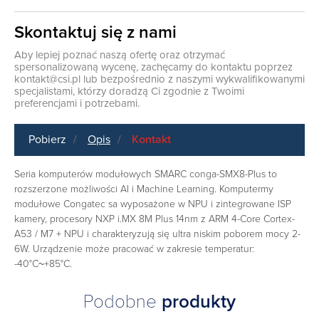
Skontaktuj się z nami
Aby lepiej poznać naszą ofertę oraz otrzymać
spersonalizowaną wycenę, zachęcamy do kontaktu poprzez
kontakt@csi.pl
lub bezpośrednio z naszymi wykwalifikowanymi
specjalistami, którzy doradzą Ci zgodnie z Twoimi
preferencjami i potrzebami.
Pobierz
Opis
Kontakt
Seria komputerów modułowych SMARC conga-SMX8-Plus to
rozszerzone możliwości AI i Machine Learning. Komputermy
modułowe Congatec sa wyposażone w NPU i zintegrowane ISP
kamery, procesory NXP i.MX 8M Plus 14nm z ARM 4-Core Cortex-
A53 / M7 + NPU i charakteryzują się ultra niskim poborem mocy 2-
6W. Urządzenie może pracować w zakresie temperatur:
-40°C~+85°C.
Podobne
produkty