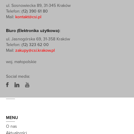
ul. Sosnowiecka 89, 31-345 Kraków
Telefon:
(12) 390 61 80
Mail:
kontakt@csi.pl
Biuro (Elektronika użytkowa):
ul. Jasnogórska 69, 31-358 Kraków
Telefon:
(12) 323 62 00
Mail:
zakupy@csi.krakow.pl
woj. małopolskie
Social media:
MENU
O nas
Aktualności