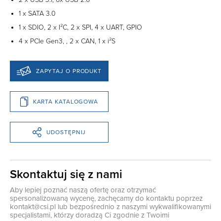
1 x SATA 3.0
1 x SDIO, 2 x I²C, 2 x SPI, 4 x UART, GPIO
4 x PCIe Gen3, , 2 x CAN, 1 x i²S
ZAPYTAJ O PRODUKT
KARTA KATALOGOWA
UDOSTĘPNIJ
Skontaktuj się z nami
Aby lepiej poznać naszą ofertę oraz otrzymać
spersonalizowaną wycenę, zachęcamy do kontaktu poprzez
kontakt@csi.pl
lub bezpośrednio z naszymi wykwalifikowanymi
specjalistami, którzy doradzą Ci zgodnie z Twoimi