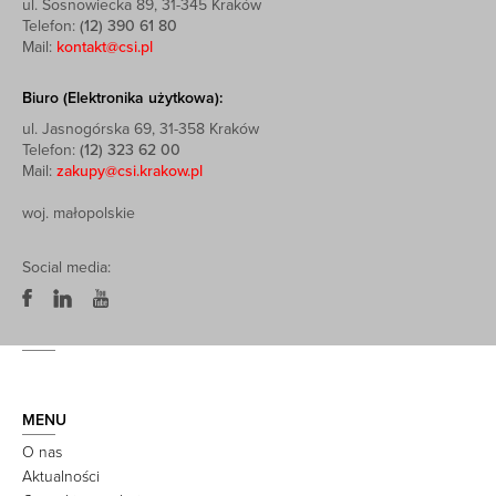
ul. Sosnowiecka 89, 31-345 Kraków
Telefon:
(12) 390 61 80
Mail:
kontakt@csi.pl
Biuro (Elektronika użytkowa):
ul. Jasnogórska 69, 31-358 Kraków
Telefon:
(12) 323 62 00
Mail:
zakupy@csi.krakow.pl
woj. małopolskie
Social media:
MENU
O nas
Aktualności