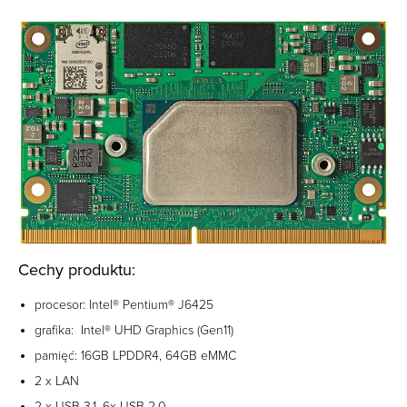
Cechy produktu:
procesor: Intel® Pentium® J6425
grafika: Intel® UHD Graphics (Gen11)
pamięć: 16GB LPDDR4, 64GB eMMC
2 x LAN
2 x USB 3.1, 6x USB 2.0