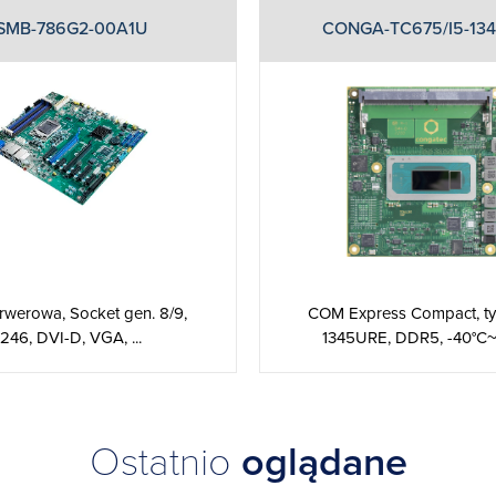
SMB-786G2-00A1U
CONGA-TC675/I5-13
erwerowa, Socket gen. 8/9,
COM Express Compact, typ
246, DVI-D, VGA, ...
1345URE, DDR5, -40°C
Ostatnio
oglądane