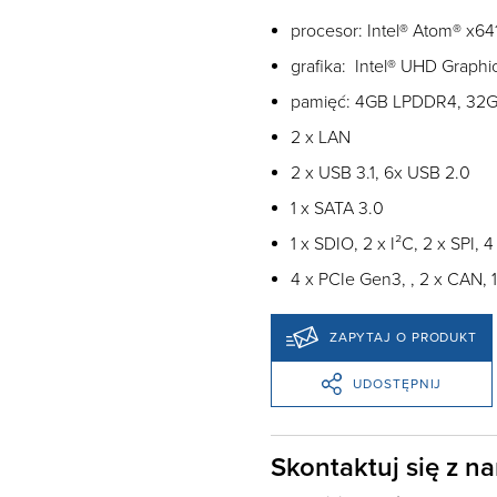
procesor: Intel® Atom® x6
grafika: Intel® UHD Graphic
pamięć: 4GB LPDDR4, 3
2 x LAN
2 x USB 3.1, 6x USB 2.0
1 x SATA 3.0
1 x SDIO, 2 x I²C, 2 x SPI,
4 x PCIe Gen3, , 2 x CAN, 1
ZAPYTAJ O PRODUKT
UDOSTĘPNIJ
Skontaktuj się z n