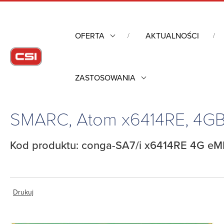
OFERTA
AKTUALNOŚCI
ZASTOSOWANIA
Strona główna
/
Komputery przemysłowe
/
Komputery moduło
SMARC, Atom x6414RE, 4G
Kod produktu: conga-SA7/i x6414RE 4G e
Drukuj