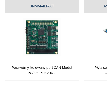
JNMM-4LP-XT
A
Płyta s
Poczwórny izolowany port CAN Moduł
C
PC/104-Plus z 16 ...