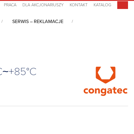
PRACA
DLA AKCJONARIUSZY
KONTAKT
KATALOG
SERWIS – REKLAMACJE
GB LPDDR4, 32GB eMMC, -40°C~+85°C
C~+85°C