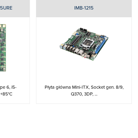
45URE
IMB-1215
Płyta główna Mini-ITX, Socket gen. 8/9,
e 6, i5-
Q370, 3DP, ...
~+85°C