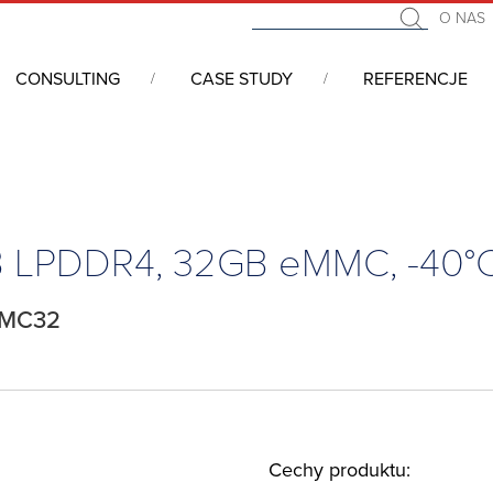
O NAS
CONSULTING
CASE STUDY
REFERENCJE
we COM (Computer On Module)
/
SMARC
/
SMARC, Atom x6414RE, 4
B LPDDR4, 32GB eMMC, -40°
MMC32
Cechy produktu: