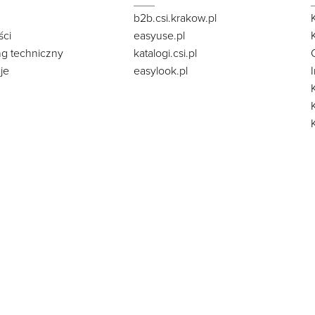
b2b.csi.krakow.pl
ści
easyuse.pl
ng techniczny
katalogi.csi.pl
je
easylook.pl