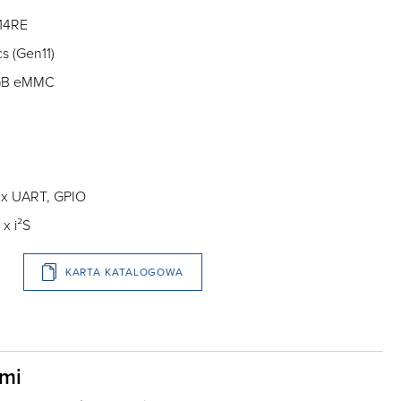
414RE
s (Gen11)
2GB eMMC
 4 x UART, GPIO
 x i²S
KARTA KATALOGOWA
ami