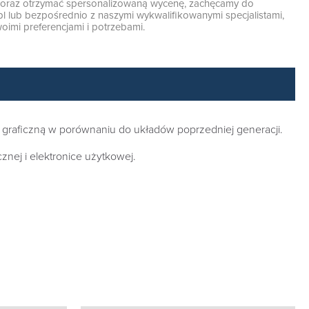
ę oraz otrzymać spersonalizowaną wycenę, zachęcamy do
pl
lub bezpośrednio z naszymi wykwalifikowanymi specjalistami,
oimi preferencjami i potrzebami.
graficzną w porównaniu do układów poprzedniej generacji.
ej i elektronice użytkowej.