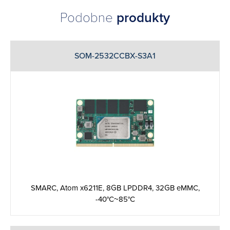
Podobne
produkty
SOM-2532CCBX-S3A1
SMARC, Atom x6211E, 8GB LPDDR4, 32GB eMMC,
-40°C~85°C