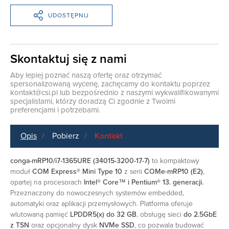
UDOSTĘPNIJ
Skontaktuj się z nami
Aby lepiej poznać naszą ofertę oraz otrzymać
spersonalizowaną wycenę, zachęcamy do kontaktu poprzez
kontakt@csi.pl
lub bezpośrednio z naszymi wykwalifikowanymi
specjalistami, którzy doradzą Ci zgodnie z Twoimi
preferencjami i potrzebami.
Opis
Pobierz
Kontakt
conga-mRP10/i7-1365URE (34015-3200-17-7)
to kompaktowy
moduł
COM Express® Mini Type 10
z serii
COMe-mRP10 (E2)
,
opartej na procesorach
Intel® Core™ i Pentium® 13. generacji.
Przeznaczony do nowoczesnych systemów embedded,
automatyki oraz aplikacji przemysłowych. Platforma oferuje
wlutowaną pamięć
LPDDR5(x) do 32 GB
, obsługę sieci
do 2.5GbE
z TSN
oraz opcjonalny dysk
NVMe SSD
, co pozwala budować