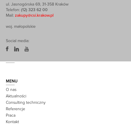
ul. Jasnogórska 69, 31-358 Kraków
Telefon:
(12) 323 62 00
Mail:
zakupy@csi.krakow.pl
woj. małopolskie
Social media:
MENU
O nas
Aktualności
Consulting techniczny
Referencje
Praca
Kontakt