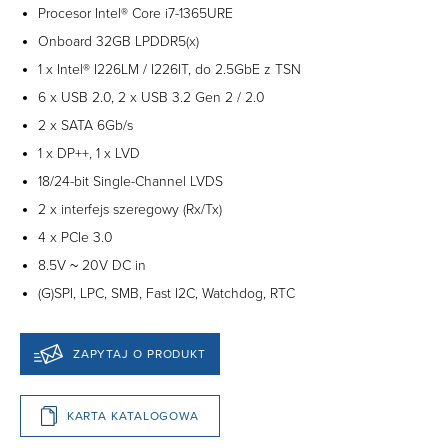
Procesor Intel® Core i7-1365URE
Onboard 32GB LPDDR5(x)
1 x Intel® I226LM / I226IT, do 2.5GbE z TSN
6 x USB 2.0, 2 x USB 3.2 Gen 2 / 2.0
2 x SATA 6Gb/s
1 x DP++, 1 x LVD
18/24-bit Single-Channel LVDS
2 x interfejs szeregowy (Rx/Tx)
4 x PCIe 3.0
8.5V ~ 20V DC in
(G)SPI, LPC, SMB, Fast I2C, Watchdog, RTC
ZAPYTAJ O PRODUKT
KARTA KATALOGOWA