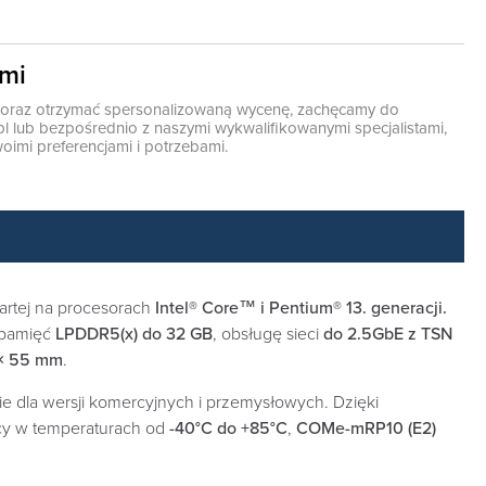
ami
ę oraz otrzymać spersonalizowaną wycenę, zachęcamy do
pl
lub bezpośrednio z naszymi wykwalifikowanymi specjalistami,
oimi preferencjami i potrzebami.
partej na procesorach
Intel® Core™ i Pentium® 13. generacji.
 pamięć
LPDDR5(x) do 32 GB
, obsługę sieci
do 2.5GbE z TSN
× 55 mm
.
cie dla wersji komercyjnych i przemysłowych. Dzięki
cy w temperaturach od
-40°C do +85°C
,
COMe-mRP10 (E2)