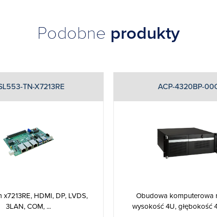
Podobne
produkty
SL553-TN-X7213RE
ACP-4320BP-00
Obudowa komputerowa ra
m x7213RE, HDMI, DP, LVDS,
wysokość 4U, głębokość 4
3LAN, COM, ...