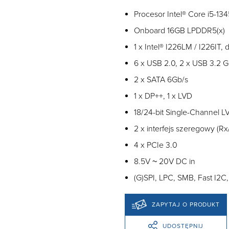
Procesor Intel® Core i5-1
Onboard 16GB LPDDR5(x)
1 x Intel® I226LM / I226IT,
6 x USB 2.0, 2 x USB 3.2 G
2 x SATA 6Gb/s
1 x DP++, 1 x LVD
18/24-bit Single-Channel 
2 x interfejs szeregowy (Rx
4 x PCIe 3.0
8.5V ~ 20V DC in
(G)SPI, LPC, SMB, Fast I2
ZAPYTAJ O PRODUKT
UDOSTĘPNIJ