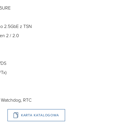
345URE
 do 2.5GbE z TSN
en 2 / 2.0
LVDS
/Tx)
C, Watchdog, RTC
KARTA KATALOGOWA