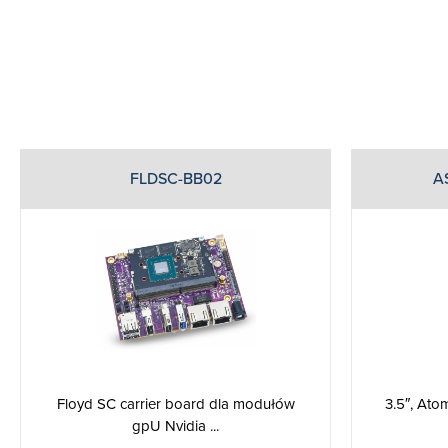
FLDSC-BB02
A
Floyd SC carrier board dla modułów
3.5″, Ato
gpU Nvidia ...