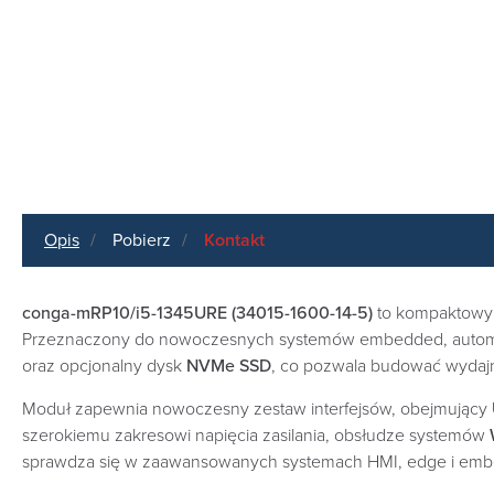
Opis
Pobierz
Kontakt
conga-mRP10/i5-1345URE (34015-1600-14-5)
to kompaktow
Przeznaczony do nowoczesnych systemów embedded, automaty
oraz opcjonalny dysk
NVMe SSD
, co pozwala budować wydaj
Moduł zapewnia nowoczesny zestaw interfejsów, obejmujący
szerokiemu zakresowi napięcia zasilania, obsłudze systemów
sprawdza się w zaawansowanych systemach HMI, edge i em