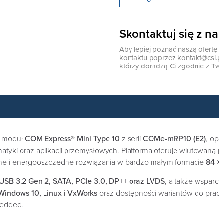
Skontaktuj się z n
Aby lepiej poznać naszą ofert
kontaktu poprzez
kontakt@csi.
którzy doradzą Ci zgodnie z Tw
y moduł
COM Express® Mini Type 10
z serii
COMe-mRP10 (E2)
, o
ki oraz aplikacji przemysłowych. Platforma oferuje wlutowaną
ne i energooszczędne rozwiązania w bardzo małym formacie
84 
USB 3.2 Gen 2, SATA, PCIe 3.0, DP++ oraz LVDS
, a także wspar
Windows 10, Linux i VxWorks
oraz dostępności wariantów do pra
bedded.