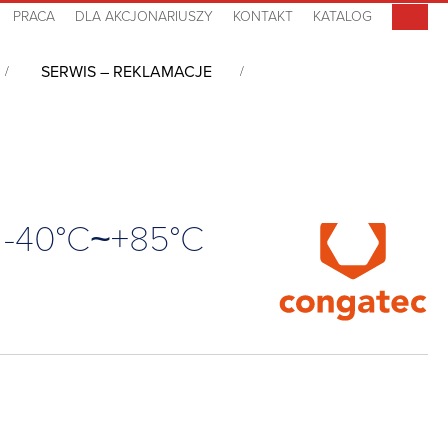
PRACA
DLA AKCJONARIUSZY
KONTAKT
KATALOG
SERWIS – REKLAMACJE
Type 10, i5-1345URE, 16GB LPDDR5(x), -40°C~+85°C
, -40°C~+85°C