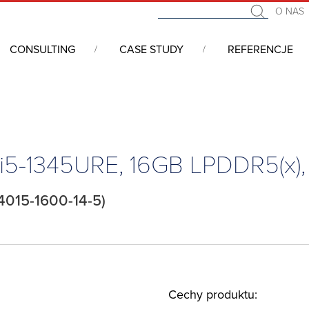
O NAS
CONSULTING
CASE STUDY
REFERENCJE
we COM (Computer On Module)
/
COM Express
/
COM Express Mini, 
 i5-1345URE, 16GB LPDDR5(x)
4015-1600-14-5)
Cechy produktu: