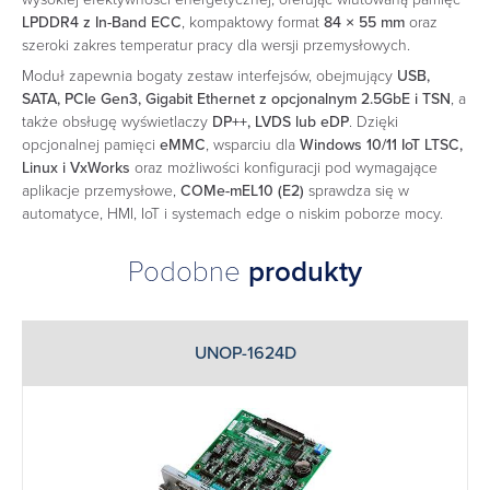
LPDDR4 z In-Band ECC
, kompaktowy format
84 × 55 mm
oraz
szeroki zakres temperatur pracy dla wersji przemysłowych.
Moduł zapewnia bogaty zestaw interfejsów, obejmujący
USB,
SATA, PCIe Gen3, Gigabit Ethernet z opcjonalnym 2.5GbE i TSN
, a
także obsługę wyświetlaczy
DP++, LVDS lub eDP
. Dzięki
opcjonalnej pamięci
eMMC
, wsparciu dla
Windows 10/11 IoT LTSC,
Linux i VxWorks
oraz możliwości konfiguracji pod wymagające
aplikacje przemysłowe,
COMe-mEL10 (E2)
sprawdza się w
automatyce, HMI, IoT i systemach edge o niskim poborze mocy.
Podobne
produkty
UNOP-1624D