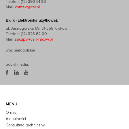
Telefon:
(12) 390 61 80
Mail:
kontakt@csi.pl
Biuro (Elektronika użytkowa):
ul. Jasnogórska 69, 31-358 Kraków
Telefon:
(12) 323 62 00
Mail:
zakupy@csi.krakow.pl
woj. małopolskie
Social media:
MENU
O nas
Aktualności
Consulting techniczny