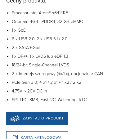
Cechy produktu:
Procesor Intel Atom® x6414RE
Onboard 4GB LPDDR4, 32 GB eMMC
1 x GbE
6 x USB 2.0, 2 x USB 3.1 / 2.0
2 x SATA 6Gb/s
1 x DP++, 1 x LVDS lub eDP 1.3
18/24-bit Single-Channel LVDS
2 x interfejs szeregowy (Rx/Tx), opcjonalnie CAN
PCIe Gen 3.0: 4 x1 / 2 x1 + 1 x2 / 2 x2
4.75V ~ 20V DC in
SPI, LPC, SMB, Fast I2C, Watchdog, RTC
ZAPYTAJ O PRODUKT
KARTA KATALOGOWA