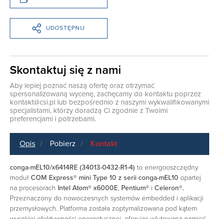
UDOSTĘPNIJ
Skontaktuj się z nami
Aby lepiej poznać naszą ofertę oraz otrzymać
spersonalizowaną wycenę, zachęcamy do kontaktu poprzez
kontakt@csi.pl
lub bezpośrednio z naszymi wykwalifikowanymi
specjalistami, którzy doradzą Ci zgodnie z Twoimi
preferencjami i potrzebami.
Opis
Pobierz
Kontakt
conga-mEL10/x6414RE (34013-0432-R1-4)
to energooszczędny
moduł
COM Express® mini Type 10 z serii
conga-mEL10
opartej
na procesorach
Intel Atom® x6000E
,
Pentium®
i
Celeron®.
Przeznaczony do nowoczesnych systemów embedded i aplikacji
przemysłowych. Platforma została zoptymalizowana pod kątem
wysokiej efektywności energetycznej, oferując wlutowaną pamięć