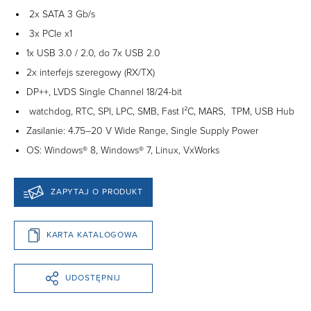
2x SATA 3 Gb/s
3x PCIe x1
1x USB 3.0 / 2.0, do 7x USB 2.0
2x interfejs szeregowy (RX/TX)
DP++, LVDS Single Channel 18/24-bit
watchdog, RTC, SPI, LPC, SMB, Fast I²C, MARS, TPM, USB Hub
Zasilanie: 4.75–20 V Wide Range, Single Supply Power
OS: Windows® 8, Windows® 7, Linux, VxWorks
ZAPYTAJ O PRODUKT
KARTA KATALOGOWA
UDOSTĘPNIJ