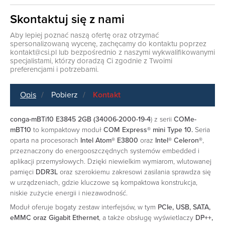
Skontaktuj się z nami
Aby lepiej poznać naszą ofertę oraz otrzymać
spersonalizowaną wycenę, zachęcamy do kontaktu poprzez
kontakt@csi.pl
lub bezpośrednio z naszymi wykwalifikowanymi
specjalistami, którzy doradzą Ci zgodnie z Twoimi
preferencjami i potrzebami.
Opis
Pobierz
Kontakt
conga-mBTi10 E3845 2GB (34006-2000-19-4
) z serii
COMe-
mBT10
to kompaktowy moduł
COM Express® mini Type 10.
Seria
oparta na procesorach
Intel Atom® E3800
oraz
Intel® Celeron®
,
przeznaczony do energooszczędnych systemów embedded i
aplikacji przemysłowych. Dzięki niewielkim wymiarom, wlutowanej
pamięci
DDR3L
oraz szerokiemu zakresowi zasilania sprawdza się
w urządzeniach, gdzie kluczowe są kompaktowa konstrukcja,
niskie zużycie energii i niezawodność.
Moduł oferuje bogaty zestaw interfejsów, w tym
PCIe, USB, SATA,
eMMC oraz Gigabit Ethernet
, a także obsługę wyświetlaczy
DP++,