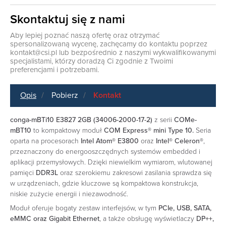
Skontaktuj się z nami
Aby lepiej poznać naszą ofertę oraz otrzymać
spersonalizowaną wycenę, zachęcamy do kontaktu poprzez
kontakt@csi.pl
lub bezpośrednio z naszymi wykwalifikowanymi
specjalistami, którzy doradzą Ci zgodnie z Twoimi
preferencjami i potrzebami.
Opis
Pobierz
Kontakt
conga-mBTi10 E3827 2GB (34006-2000-17-2)
z serii
COMe-
mBT10
to kompaktowy moduł
COM Express® mini Type 10.
Seria
oparta na procesorach
Intel Atom® E3800
oraz
Intel® Celeron®
,
przeznaczony do energooszczędnych systemów embedded i
aplikacji przemysłowych. Dzięki niewielkim wymiarom, wlutowanej
pamięci
DDR3L
oraz szerokiemu zakresowi zasilania sprawdza się
w urządzeniach, gdzie kluczowe są kompaktowa konstrukcja,
niskie zużycie energii i niezawodność.
Moduł oferuje bogaty zestaw interfejsów, w tym
PCIe, USB, SATA,
eMMC oraz Gigabit Ethernet
, a także obsługę wyświetlaczy
DP++,