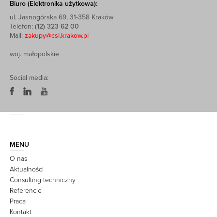
Biuro (Elektronika użytkowa):
ul. Jasnogórska 69, 31-358 Kraków
Telefon:
(12) 323 62 00
Mail:
zakupy@csi.krakow.pl
woj. małopolskie
Social media:
MENU
O nas
Aktualności
Consulting techniczny
Referencje
Praca
Kontakt