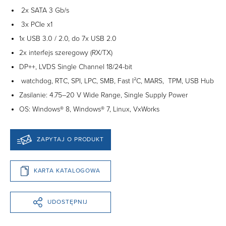
2x SATA 3 Gb/s
3x PCIe x1
1x USB 3.0 / 2.0, do 7x USB 2.0
2x interfejs szeregowy (RX/TX)
DP++, LVDS Single Channel 18/24-bit
watchdog, RTC, SPI, LPC, SMB, Fast I²C, MARS, TPM, USB Hub
Zasilanie: 4.75–20 V Wide Range, Single Supply Power
OS: Windows® 8, Windows® 7, Linux, VxWorks
ZAPYTAJ O PRODUKT
KARTA KATALOGOWA
UDOSTĘPNIJ