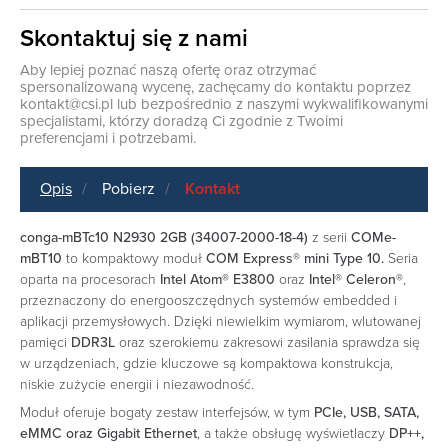
Skontaktuj się z nami
Aby lepiej poznać naszą ofertę oraz otrzymać
spersonalizowaną wycenę, zachęcamy do kontaktu poprzez
kontakt@csi.pl
lub bezpośrednio z naszymi wykwalifikowanymi
specjalistami, którzy doradzą Ci zgodnie z Twoimi
preferencjami i potrzebami.
Opis
Pobierz
Kontakt
conga-mBTc10 N2930 2GB (34007-2000-18-4)
z serii
COMe-
mBT10
to kompaktowy moduł
COM Express® mini Type 10.
Seria
oparta na procesorach
Intel Atom® E3800
oraz
Intel® Celeron®
,
przeznaczony do energooszczędnych systemów embedded i
aplikacji przemysłowych. Dzięki niewielkim wymiarom, wlutowanej
pamięci
DDR3L
oraz szerokiemu zakresowi zasilania sprawdza się
w urządzeniach, gdzie kluczowe są kompaktowa konstrukcja,
niskie zużycie energii i niezawodność.
Moduł oferuje bogaty zestaw interfejsów, w tym
PCIe, USB, SATA,
eMMC oraz Gigabit Ethernet
, a także obsługę wyświetlaczy
DP++,