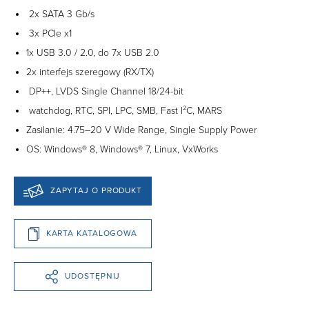
2x SATA 3 Gb/s
3x PCIe x1
1x USB 3.0 / 2.0, do 7x USB 2.0
2x interfejs szeregowy (RX/TX)
DP++, LVDS Single Channel 18/24-bit
watchdog, RTC, SPI, LPC, SMB, Fast I²C, MARS
Zasilanie: 4.75–20 V Wide Range, Single Supply Power
OS: Windows® 8, Windows® 7, Linux, VxWorks
ZAPYTAJ O PRODUKT
KARTA KATALOGOWA
UDOSTĘPNIJ