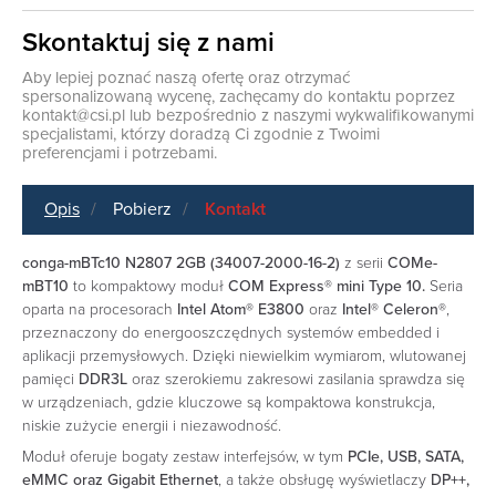
Skontaktuj się z nami
Aby lepiej poznać naszą ofertę oraz otrzymać
spersonalizowaną wycenę, zachęcamy do kontaktu poprzez
kontakt@csi.pl
lub bezpośrednio z naszymi wykwalifikowanymi
specjalistami, którzy doradzą Ci zgodnie z Twoimi
preferencjami i potrzebami.
Opis
Pobierz
Kontakt
conga-mBTc10 N2807 2GB (34007-2000-16-2)
z serii
COMe-
mBT10
to kompaktowy moduł
COM Express® mini Type 10.
Seria
oparta na procesorach
Intel Atom® E3800
oraz
Intel® Celeron®
,
przeznaczony do energooszczędnych systemów embedded i
aplikacji przemysłowych. Dzięki niewielkim wymiarom, wlutowanej
pamięci
DDR3L
oraz szerokiemu zakresowi zasilania sprawdza się
w urządzeniach, gdzie kluczowe są kompaktowa konstrukcja,
niskie zużycie energii i niezawodność.
Moduł oferuje bogaty zestaw interfejsów, w tym
PCIe, USB, SATA,
eMMC oraz Gigabit Ethernet
, a także obsługę wyświetlaczy
DP++,