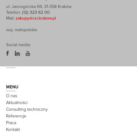
ul. Jasnogórska 69, 31-358 Kraków
Telefon:
(12) 323 62 00
Mail:
zakupy@csi.krakow.pl
woj. małopolskie
Social media:
MENU
O nas
Aktualności
Consulting techniczny
Referencje
Praca
Kontakt