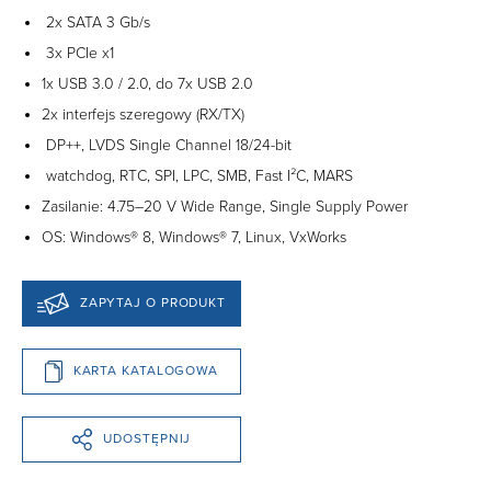
2x SATA 3 Gb/s
3x PCIe x1
1x USB 3.0 / 2.0, do 7x USB 2.0
2x interfejs szeregowy (RX/TX)
DP++, LVDS Single Channel 18/24-bit
watchdog, RTC, SPI, LPC, SMB, Fast I²C, MARS
Zasilanie: 4.75–20 V Wide Range, Single Supply Power
OS: Windows® 8, Windows® 7, Linux, VxWorks
ZAPYTAJ O PRODUKT
KARTA KATALOGOWA
UDOSTĘPNIJ