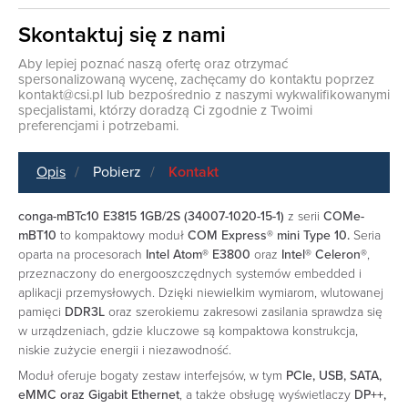
Skontaktuj się z nami
Aby lepiej poznać naszą ofertę oraz otrzymać
spersonalizowaną wycenę, zachęcamy do kontaktu poprzez
kontakt@csi.pl
lub bezpośrednio z naszymi wykwalifikowanymi
specjalistami, którzy doradzą Ci zgodnie z Twoimi
preferencjami i potrzebami.
Opis
Pobierz
Kontakt
conga-mBTc10 E3815 1GB/2S (34007-1020-15-1)
z serii
COMe-
mBT10
to kompaktowy moduł
COM Express® mini Type 10.
Seria
oparta na procesorach
Intel Atom® E3800
oraz
Intel® Celeron®
,
przeznaczony do energooszczędnych systemów embedded i
aplikacji przemysłowych. Dzięki niewielkim wymiarom, wlutowanej
pamięci
DDR3L
oraz szerokiemu zakresowi zasilania sprawdza się
w urządzeniach, gdzie kluczowe są kompaktowa konstrukcja,
niskie zużycie energii i niezawodność.
Moduł oferuje bogaty zestaw interfejsów, w tym
PCIe, USB, SATA,
eMMC oraz Gigabit Ethernet
, a także obsługę wyświetlaczy
DP++,