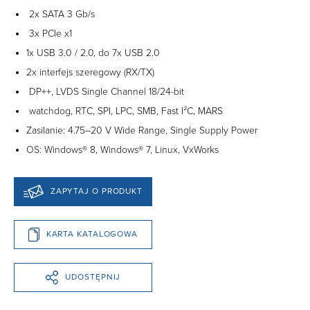
2x SATA 3 Gb/s
3x PCIe x1
1x USB 3.0 / 2.0, do 7x USB 2.0
2x interfejs szeregowy (RX/TX)
DP++, LVDS Single Channel 18/24-bit
watchdog, RTC, SPI, LPC, SMB, Fast I²C, MARS
Zasilanie: 4.75–20 V Wide Range, Single Supply Power
OS: Windows® 8, Windows® 7, Linux, VxWorks
ZAPYTAJ O PRODUKT
KARTA KATALOGOWA
UDOSTĘPNIJ