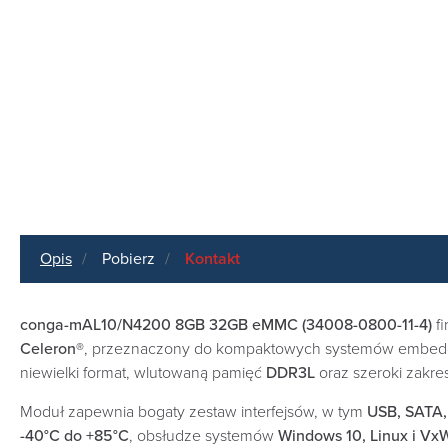
Opis
Pobierz
Kontakt
conga-mAL10/N4200 8GB 32GB eMMC (34008-0800-11-4)
f
Celeron®
, przeznaczony do kompaktowych systemów embedded 
niewielki format, wlutowaną pamięć
DDR3L
oraz szeroki zakres
Moduł zapewnia bogaty zestaw interfejsów, w tym
USB, SATA,
-40°C do +85°C
, obsłudze systemów
Windows 10, Linux i Vx