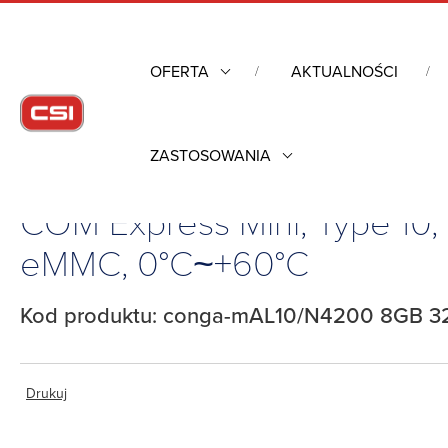
OFERTA
AKTUALNOŚCI
ZASTOSOWANIA
Strona główna
/
Komputery przemysłowe
/
Komputery moduło
COM Express Mini, Type 10
eMMC, 0°C~+60°C
Kod produktu: conga-mAL10/N4200 8GB 3
Drukuj