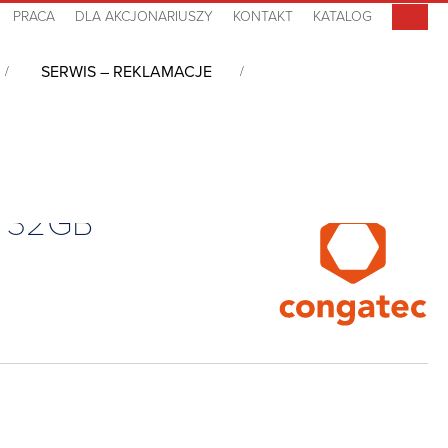
PRACA
DLA AKCJONARIUSZY
KONTAKT
KATALOG
SERWIS – REKLAMACJE
 Type 10, Pentium N4200, 8GB DDR3L, 32GB eMMC, 0°C~+60°C
, 32GB