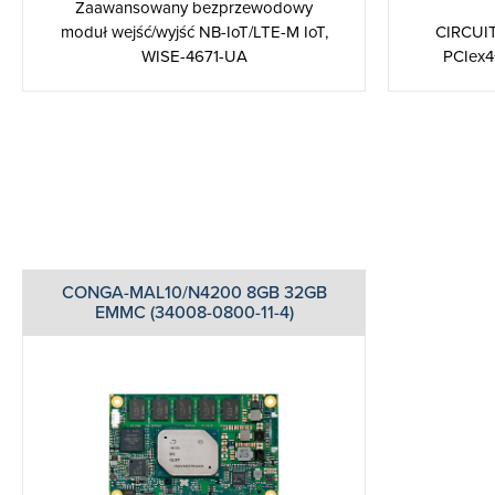
Zaawansowany bezprzewodowy
moduł wejść/wyjść NB-IoT/LTE-M IoT,
CIRCUIT
WISE-4671-UA
PCIex4+
CONGA-MAL10/N4200 8GB 32GB
EMMC (34008-0800-11-4)