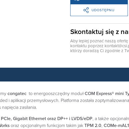
UDOSTĘPNIJ
Skontaktuj się z n
Aby lepiej poznać naszą ofert
kontaktu poprzez
kontakt@csi.
którzy doradzą Ci zgodnie z Tw
irmy
congatec
to energooszczędny moduł
COM Express® mini T
i aplikacji przemysłowych. Platforma została zoptymalizowana
 napięcia zasilania.
 PCIe, Gigabit Ethernet oraz DP++ i LVDS/eDP
, a także opcjona
Works
oraz opcjonalnym funkcjom takim jak
TPM 2.0
,
COMe-mAL10