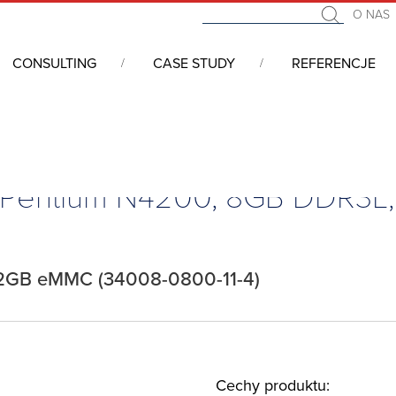
O NAS
CONSULTING
CASE STUDY
REFERENCJE
we COM (Computer On Module)
/
COM Express
/
COM Express Mini,
, Pentium N4200, 8GB DDR3L
2GB eMMC (34008-0800-11-4)
Cechy produktu: