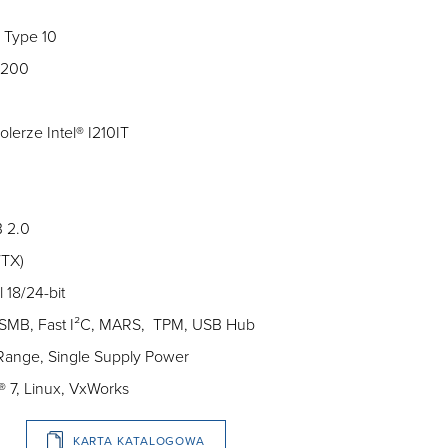
 Type 10
4200
olerze Intel® I210IT
B 2.0
/TX)
 18/24-bit
 SMB, Fast I²C, MARS, TPM, USB Hub
 Range, Single Supply Power
 7, Linux, VxWorks
KARTA KATALOGOWA