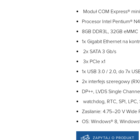
Moduł COM Express® mini
Procesor Intel Pentium® N
8GB DDR3L, 32GB eMMC
1x Gigabit Ethernet na kontr
2x SATA 3 Gb/s
3x PCIe x1
1x USB 3.0 / 2.0, do 7x US
2x interfejs szeregowy (RX
DP++, LVDS Single Channel
watchdog, RTC, SPI, LPC,
Zasilanie: 4.75–20 V Wide
OS: Windows® 8, Windows®
ZAPYTAJ O PRODUKT