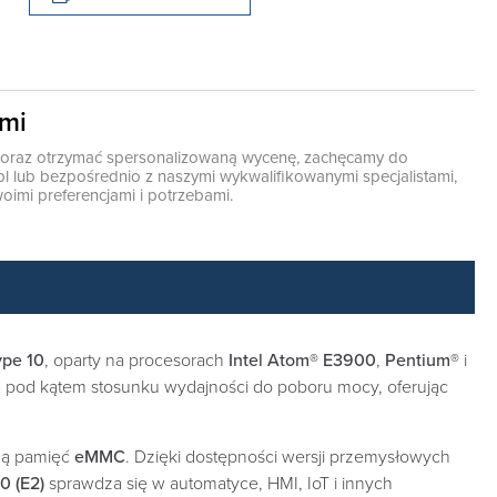
ami
ę oraz otrzymać spersonalizowaną wycenę, zachęcamy do
pl
lub bezpośrednio z naszymi wykwalifikowanymi specjalistami,
oimi preferencjami i potrzebami.
ype 10
, oparty na procesorach
Intel Atom® E3900
,
Pentium®
i
 pod kątem stosunku wydajności do poboru mocy, oferując
lną pamięć
eMMC
. Dzięki dostępności wersji przemysłowych
 (E2)
sprawdza się w automatyce, HMI, IoT i innych