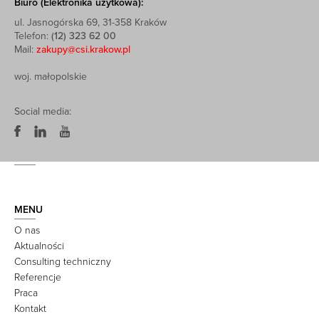
Biuro (Elektronika użytkowa):
ul. Jasnogórska 69, 31-358 Kraków
Telefon:
(12) 323 62 00
Mail:
zakupy@csi.krakow.pl
woj. małopolskie
Social media:
MENU
O nas
Aktualności
Consulting techniczny
Referencje
Praca
Kontakt