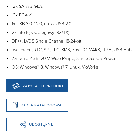
2x SATA 3 Gb/s
3x PCIe x1
1x USB 3.0 / 2.0, do 7x USB 2.0
2x interfejs szeregowy (RX/TX)
DP++, LVDS Single Channel 18/24-bit
watchdog, RTC, SPI, LPC, SMB, Fast I²C, MARS, TPM, USB Hub
Zasilanie: 4.75–20 V Wide Range, Single Supply Power
OS: Windows® 8, Windows® 7, Linux, VxWorks
ZAPYTAJ O PRODUKT
KARTA KATALOGOWA
UDOSTĘPNIJ