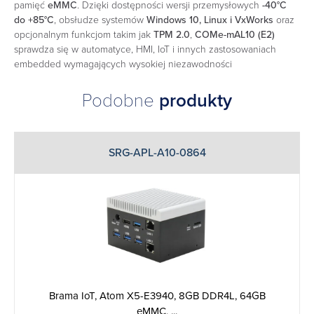
pamięć
eMMC
. Dzięki dostępności wersji przemysłowych
-40°C
do +85°C
, obsłudze systemów
Windows 10, Linux i VxWorks
oraz
opcjonalnym funkcjom takim jak
TPM 2.0
,
COMe-mAL10 (E2)
sprawdza się w automatyce, HMI, IoT i innych zastosowaniach
embedded wymagających wysokiej niezawodności
Podobne
produkty
SRG-APL-A10-0864
Brama IoT, Atom X5-E3940, 8GB DDR4L, 64GB
eMMC, ...