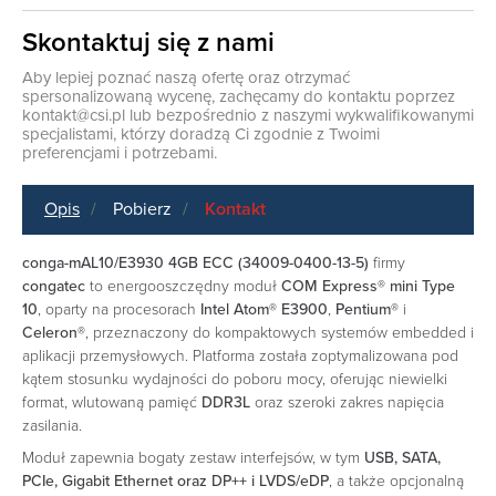
Skontaktuj się z nami
Aby lepiej poznać naszą ofertę oraz otrzymać
spersonalizowaną wycenę, zachęcamy do kontaktu poprzez
kontakt@csi.pl
lub bezpośrednio z naszymi wykwalifikowanymi
specjalistami, którzy doradzą Ci zgodnie z Twoimi
preferencjami i potrzebami.
Opis
Pobierz
Kontakt
conga-mAL10/E3930 4GB ECC (34009-0400-13-5)
firmy
congatec
to energooszczędny moduł
COM Express® mini Type
10
, oparty na procesorach
Intel Atom® E3900
,
Pentium®
i
Celeron®
, przeznaczony do kompaktowych systemów embedded i
aplikacji przemysłowych. Platforma została zoptymalizowana pod
kątem stosunku wydajności do poboru mocy, oferując niewielki
format, wlutowaną pamięć
DDR3L
oraz szeroki zakres napięcia
zasilania.
Moduł zapewnia bogaty zestaw interfejsów, w tym
USB, SATA,
PCIe, Gigabit Ethernet oraz DP++ i LVDS/eDP
, a także opcjonalną