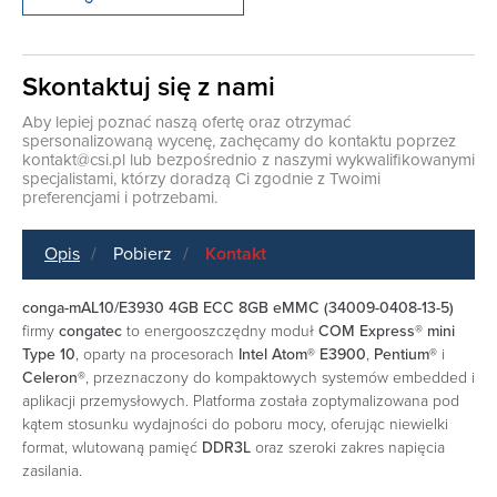
Skontaktuj się z nami
Aby lepiej poznać naszą ofertę oraz otrzymać
spersonalizowaną wycenę, zachęcamy do kontaktu poprzez
kontakt@csi.pl
lub bezpośrednio z naszymi wykwalifikowanymi
specjalistami, którzy doradzą Ci zgodnie z Twoimi
preferencjami i potrzebami.
Opis
Pobierz
Kontakt
conga-mAL10/E3930 4GB ECC 8GB eMMC (34009-0408-13-5)
firmy
congatec
to energooszczędny moduł
COM Express® mini
Type 10
, oparty na procesorach
Intel Atom® E3900
,
Pentium®
i
Celeron®
, przeznaczony do kompaktowych systemów embedded i
aplikacji przemysłowych. Platforma została zoptymalizowana pod
kątem stosunku wydajności do poboru mocy, oferując niewielki
format, wlutowaną pamięć
DDR3L
oraz szeroki zakres napięcia
zasilania.