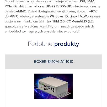
Moduł zapewnia bogaty zestaw interfejsów, w tym
USB, SATA,
PCIe, Gigabit Ethernet oraz DP++ i LVDS/eDP
, a także opcjonalną
pamięć
eMMC
. Dzięki dostępności wersji przemysłowych
-40°C
do +85°C
, obsłudze systemów
Windows 10, Linux i VxWorks
oraz
opcjonalnym funkcjom takim jak
TPM 2.0
,
COMe-mAL10 (E2)
sprawdza się w automatyce, HMI, IoT i innych zastosowaniach
embedded wymagających wysokiej niezawodności
Podobne
produkty
BOXER-8410AI-A1-1010