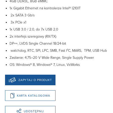
4GB DDR3L, 8GB eMMC
1x Gigabit Ethernet na kontrolerze Intel® I210IT
2x SATA 3 Gb/s
3x PCIe x1
1x USB 3.0 / 2.0, do 7x USB 2.0
2x interfejs szeregowy (RX/TX)
DP++, LVDS Single Channel 18/24-bit
watchdog, RTC, SPI, LPC, SMB, Fast I²C, MARS, TPM, USB Hub
Zasilanie: 4.75–20 V Wide Range, Single Supply Power
OS: Windows® 8, Windows® 7, Linux, VxWorks
ZAPYTAJ O PRODUKT
KARTA KATALOGOWA
UDOSTĘPNIJ