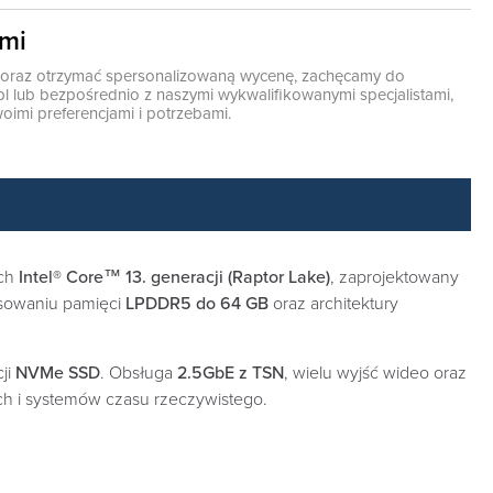
ami
ę oraz otrzymać spersonalizowaną wycenę, zachęcamy do
pl
lub bezpośrednio z naszymi wykwalifikowanymi specjalistami,
oimi preferencjami i potrzebami.
ach
Intel® Core™ 13. generacji (Raptor Lake)
, zaprojektowany
osowaniu pamięci
LPDDR5 do 64 GB
oraz architektury
cji
NVMe SSD
. Obsługa
2.5GbE z TSN
, wielu wyjść wideo oraz
ch i systemów czasu rzeczywistego.