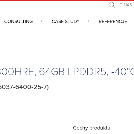
O NAS
CONSULTING
CASE STUDY
REFERENCJE
we COM (Computer On Module)
/
COM Express
/
COM Express, Type
13800HRE, 64GB LPDDR5, -40
6037-6400-25-7)
Cechy produktu: