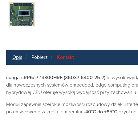
Opis
Pobierz
Kontakt
conga-cRP6/i7-13800HRE (36037-6400-25-7)
to wysokowyd
dla nowoczesnych systemów embedded, edge computing oraz a
hybrydowej CPU oferuje wysoką wydajność przy zachowaniu e
Moduł zapewnia szerokie możliwości rozbudowy dzięki interf
przemysłowego zakresu temperatur
-40°C do +85°C
czyni go 