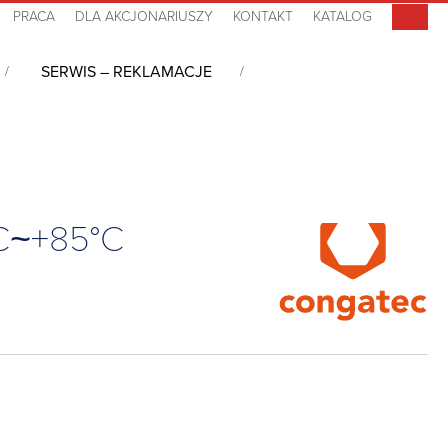
PRACA
DLA AKCJONARIUSZY
KONTAKT
KATALOG
SERWIS – REKLAMACJE
 6, i7-13800HRE, 64GB LPDDR5, -40°C~+85°C
°C~+85°C