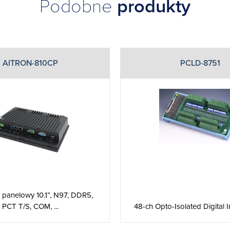
Podobne
produkty
AITRON-810CP
PCLD-8751
panelowy 10.1”, N97, DDR5,
48-ch Opto-Isolated Digital 
PCT T/S, COM, ...