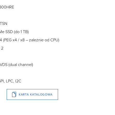
13800HRE
 TSN
Me SSD (do 1 TB)
4 (PEG x4 / x8 – zależnie od CPU)
 2
LVDS (dual channel)
PI, LPC, I2C
KARTA KATALOGOWA