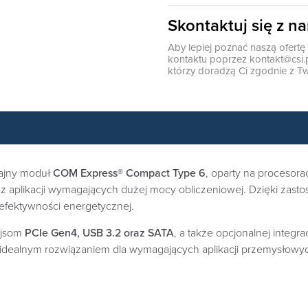
Skontaktuj się z n
Aby lepiej poznać naszą ofert
kontaktu poprzez
kontakt@csi.
którzy doradzą Ci zgodnie z Tw
ajny moduł
COM Express® Compact Type 6
, oparty na procesor
plikacji wymagających dużej mocy obliczeniowej. Dzięki zast
fektywności energetycznej.
ejsom
PCIe Gen4, USB 3.2 oraz SATA
, a także opcjonalnej integra
idealnym rozwiązaniem dla wymagających aplikacji przemysłowy