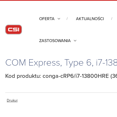
OFERTA
AKTUALNOŚCI
ZASTOSOWANIA
Strona główna
/
Komputery przemysłowe
/
Komputery moduło
COM Express, Type 6, i7-
Kod produktu: conga-cRP6/i7-13800HRE (3
Drukuj