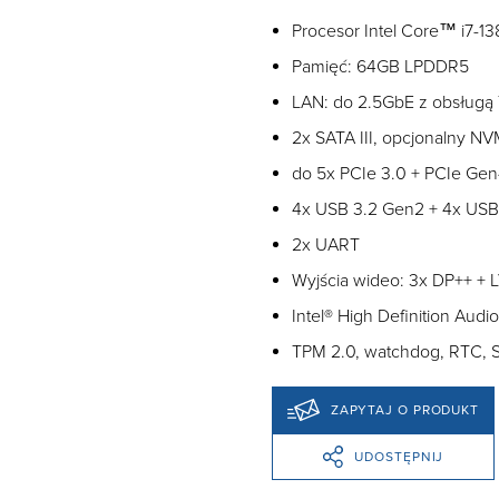
Procesor Intel Core™ i7-
Pamięć: 64GB LPDDR5
LAN: do 2.5GbE z obsługą
2x SATA III, opcjonalny NV
do 5x PCIe 3.0 + PCIe Gen
4x USB 3.2 Gen2 + 4x USB
2x UART
Wyjścia wideo: 3x DP++ + 
Intel® High Definition Audio
TPM 2.0, watchdog, RTC, S
ZAPYTAJ O PRODUKT
UDOSTĘPNIJ