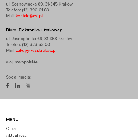
ul. Sosnowiecka 89, 31-345 Kraków
Telefon:
(12) 390 61 80
Mail:
kontakt@csi.pl
Biuro (Elektronika użytkowa):
ul. Jasnogórska 69, 31-358 Kraków
Telefon:
(12) 323 62 00
Mail:
zakupy@csi.krakow.pl
woj. małopolskie
Social media:
MENU
O nas
Aktualności