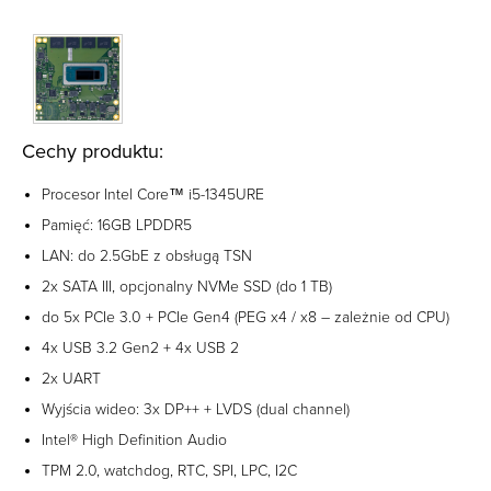
Cechy produktu:
Procesor Intel Core™ i5-1345URE
Pamięć: 16GB LPDDR5
LAN: do 2.5GbE z obsługą TSN
2x SATA III, opcjonalny NVMe SSD (do 1 TB)
do 5x PCIe 3.0 + PCIe Gen4 (PEG x4 / x8 – zależnie od CPU)
4x USB 3.2 Gen2 + 4x USB 2
2x UART
Wyjścia wideo: 3x DP++ + LVDS (dual channel)
Intel® High Definition Audio
TPM 2.0, watchdog, RTC, SPI, LPC, I2C