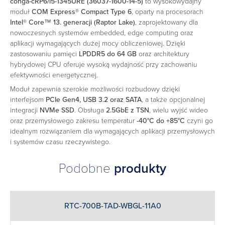
conga-cRP6/i5-1345URE (36037-1600-14-5)
to wysokowydajny
moduł
COM Express® Compact Type 6
, oparty na procesorach
Intel® Core™ 13. generacji (Raptor Lake)
, zaprojektowany dla
nowoczesnych systemów embedded, edge computing oraz
aplikacji wymagających dużej mocy obliczeniowej. Dzięki
zastosowaniu pamięci
LPDDR5 do 64 GB
oraz architektury
hybrydowej CPU oferuje wysoką wydajność przy zachowaniu
efektywności energetycznej.
Moduł zapewnia szerokie możliwości rozbudowy dzięki
interfejsom
PCIe Gen4, USB 3.2 oraz SATA
, a także opcjonalnej
integracji
NVMe SSD
. Obsługa
2.5GbE z TSN
, wielu wyjść wideo
oraz przemysłowego zakresu temperatur
-40°C do +85°C
czyni go
idealnym rozwiązaniem dla wymagających aplikacji przemysłowych
i systemów czasu rzeczywistego.
Podobne
produkty
RTC-700B-TAD-WBGL-11A0