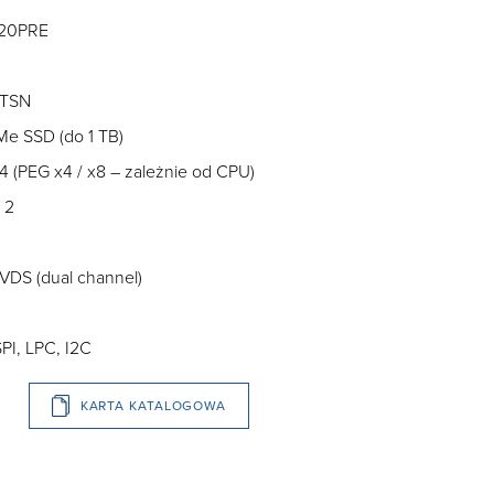
320PRE
 TSN
Me SSD (do 1 TB)
4 (PEG x4 / x8 – zależnie od CPU)
 2
LVDS (dual channel)
PI, LPC, I2C
KARTA KATALOGOWA