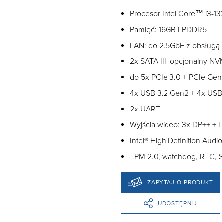
Procesor Intel Core™ i3-1
Pamięć: 16GB LPDDR5
LAN: do 2.5GbE z obsługą
2x SATA III, opcjonalny NV
do 5x PCIe 3.0 + PCIe Gen
4x USB 3.2 Gen2 + 4x USB
2x UART
Wyjścia wideo: 3x DP++ + 
Intel® High Definition Audio
TPM 2.0, watchdog, RTC, S
ZAPYTAJ O PRODUKT
UDOSTĘPNIJ