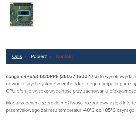
Opis
Pobierz
Kontakt
conga-cRP6/i3-1320PRE (36037-1600-17-3)
to wysokowydaj
nowoczesnych systemów embedded, edge computing oraz apli
CPU oferuje wysoką wydajność przy zachowaniu efektywności
Moduł zapewnia szerokie możliwości rozbudowy dzięki interf
przemysłowego zakresu temperatur
-40°C do +85°C
czyni go 