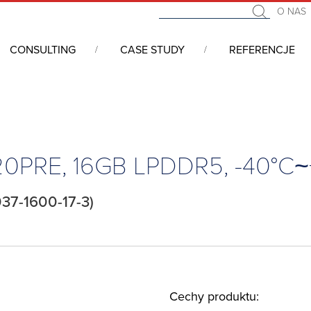
O NAS
CONSULTING
CASE STUDY
REFERENCJE
we COM (Computer On Module)
/
COM Express
/
COM Express, Type
320PRE, 16GB LPDDR5, -40°C
37-1600-17-3)
Cechy produktu: