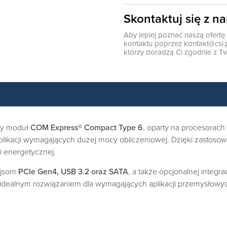
Skontaktuj się z n
Aby lepiej poznać naszą ofert
kontaktu poprzez
kontakt@csi.
którzy doradzą Ci zgodnie z Tw
ny moduł
COM Express® Compact Type 6
, oparty na procesorach
kacji wymagających dużej mocy obliczeniowej. Dzięki zastosow
 energetycznej.
ejsom
PCIe Gen4, USB 3.2 oraz SATA
, a także opcjonalnej integra
idealnym rozwiązaniem dla wymagających aplikacji przemysłowy