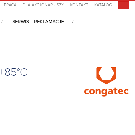
PRACA
DLA AKCJONARIUSZY
KONTAKT
KATALOG
SERWIS – REKLAMACJE
 6, i3-1320PRE, 16GB LPDDR5, -40°C~+85°C
~+85°C