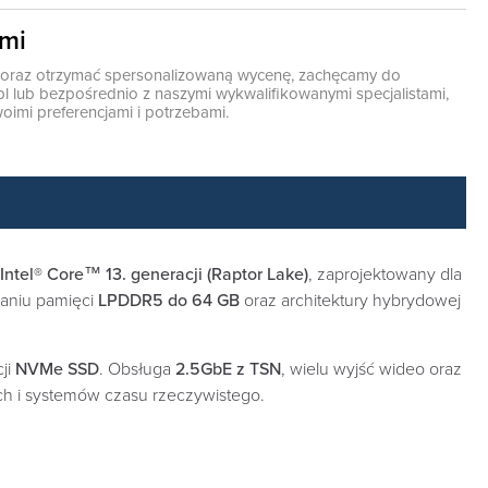
ami
ę oraz otrzymać spersonalizowaną wycenę, zachęcamy do
pl
lub bezpośrednio z naszymi wykwalifikowanymi specjalistami,
oimi preferencjami i potrzebami.
Intel® Core™ 13. generacji (Raptor Lake)
, zaprojektowany dla
aniu pamięci
LPDDR5 do 64 GB
oraz architektury hybrydowej
cji
NVMe SSD
. Obsługa
2.5GbE z TSN
, wielu wyjść wideo oraz
ch i systemów czasu rzeczywistego.