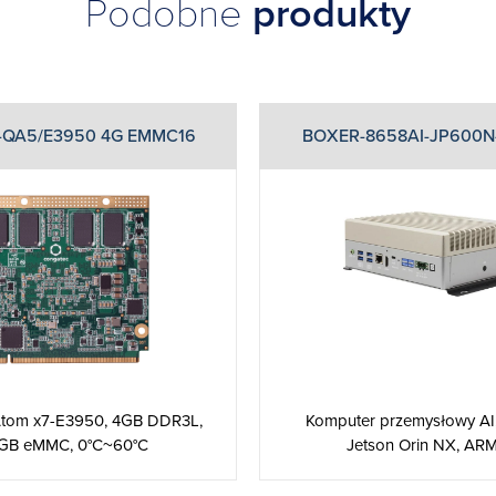
Podobne
produkty
QA5/E3950 4G EMMC16
BOXER-8658AI-JP600N-
Atom x7-E3950, 4GB DDR3L,
Komputer przemysłowy AI
GB eMMC, 0°C~60°C
Jetson Orin NX, ARM, 