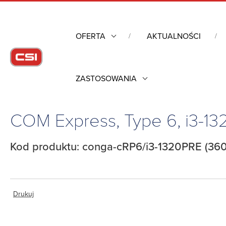
OFERTA
AKTUALNOŚCI
ZASTOSOWANIA
Strona główna
/
Komputery przemysłowe
/
Komputery moduło
COM Express, Type 6, i3-1
Kod produktu: conga-cRP6/i3-1320PRE (360
Drukuj