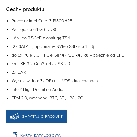
Cechy produktu:
Procesor Intel Core i7-13800HRE
Pamięć: do 64 GB DDR5
LAN: do 2.5GbE z obsługą TSN
2x SATA III, opcjonalny NVMe SSD (do 1 TB)
do 5x PCIe 3.0 + PCIe Gen4 (PEG x4 / x8 – zależnie od CPU)
4x USB 3.2 Gen2 + 4x USB 2.0
2x UART
Wyjścia wideo: 3x DP++ + LVDS (dual channel)
Intel® High Definition Audio
TPM 2.0, watchdog, RTC, SPI, LPC, I2C
ZAPYTAJ O PRODUKT
KARTA KATALOGOWA