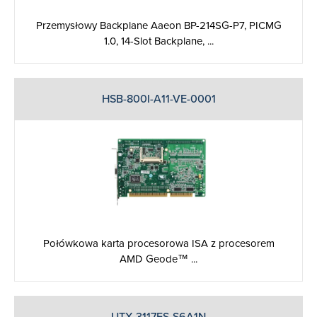
Przemysłowy Backplane Aaeon BP-214SG-P7, PICMG
1.0, 14-Slot Backplane, ...
HSB-800I-A11-VE-0001
Połówkowa karta procesorowa ISA z procesorem
AMD Geode™ ...
UTX-3117FS-S6A1N