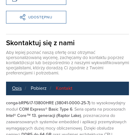
UDOSTĘPNIJ
Skontaktuj się z nami
Aby lepiej poznać naszą ofertę oraz otrzymać
spersonalizowaną wycenę, zachęcamy do kontaktu poprzez
kontakt@csi.pl
lub bezpośrednio z naszymi wykwalifikowanymi
specjalistami, którzy doradzą Ci zgodnie z Twoimi
preferencjami i potrzebami.
Opis
Pobierz
Kontakt
conga-bRP6/i7-13800HRE (38041-0000-25-7)
to wysokowydajny
moduł
COM Express® Basic Type 6
. Seria oparta na procesorach
Intel® Core™ 13. generacji (Raptor Lake)
, przeznaczona do
zaawansowanych systemów embedded i aplikacji przemysłowych
wymagających dużej mocy obliczeniowej. Dzięki obsłudze
pamięci
DDR5 do 64 GB
oraz wydajnej architekturze CPU