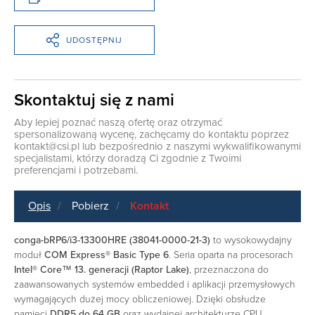
UDOSTĘPNIJ
Skontaktuj się z nami
Aby lepiej poznać naszą ofertę oraz otrzymać
spersonalizowaną wycenę, zachęcamy do kontaktu poprzez
kontakt@csi.pl
lub bezpośrednio z naszymi wykwalifikowanymi
specjalistami, którzy doradzą Ci zgodnie z Twoimi
preferencjami i potrzebami.
Opis
Pobierz
Kontakt
conga-bRP6/i3-13300HRE (38041-0000-21-3)
to wysokowydajny
moduł
COM Express® Basic Type 6
. Seria oparta na procesorach
Intel® Core™ 13. generacji (Raptor Lake)
, przeznaczona do
zaawansowanych systemów embedded i aplikacji przemysłowych
wymagających dużej mocy obliczeniowej. Dzięki obsłudze
pamięci
DDR5 do 64 GB
oraz wydajnej architekturze CPU