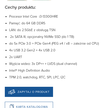
Cechy produktu:
Procesor Intel Core i3-13300HRE
Pamięć: do 64 GB DDR5
LAN: do 2.5GbE z obsługą TSN
2x SATA III, opcjonalny NVMe SSD (do 1 TB)
do 5x PCIe 3.0 + PCIe Gen4 (PEG x4 / x8 – zależnie od CPU)
4x USB 3.2 Gen2 + 4x USB 2.0
2x UART
Wyjścia wideo: 3x DP++ + LVDS (dual channel)
Intel® High Definition Audio
TPM 2.0, watchdog, RTC, SPI, LPC, I2C
ZAPYTAJ O PRODUKT
KARTA KATALOGOWA