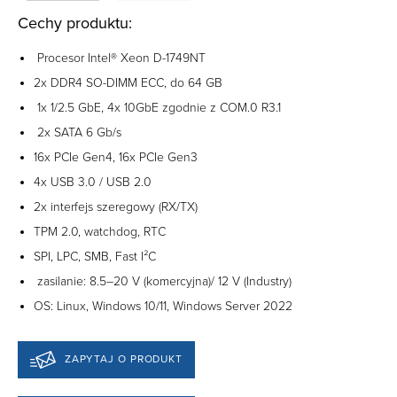
Cechy produktu:
Procesor Intel® Xeon D-1749NT
2x DDR4 SO-DIMM ECC, do 64 GB
1x 1/2.5 GbE, 4x 10GbE zgodnie z COM.0 R3.1
2x SATA 6 Gb/s
16x PCIe Gen4, 16x PCIe Gen3
4x USB 3.0 / USB 2.0
2x interfejs szeregowy (RX/TX)
TPM 2.0, watchdog, RTC
SPI, LPC, SMB, Fast I²C
zasilanie: 8.5–20 V (komercyjna)/ 12 V (Industry)
OS: Linux, Windows 10/11, Windows Server 2022
ZAPYTAJ O PRODUKT