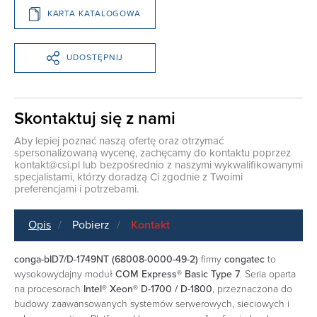
KARTA KATALOGOWA
UDOSTĘPNIJ
Skontaktuj się z nami
Aby lepiej poznać naszą ofertę oraz otrzymać
spersonalizowaną wycenę, zachęcamy do kontaktu poprzez
kontakt@csi.pl
lub bezpośrednio z naszymi wykwalifikowanymi
specjalistami, którzy doradzą Ci zgodnie z Twoimi
preferencjami i potrzebami.
Opis
Pobierz
Kontakt
conga-bID7/D-1749NT (68008-0000-49-2)
firmy
congatec
to
wysokowydajny moduł
COM Express® Basic Type 7
. Seria oparta
na procesorach
Intel® Xeon® D-1700 / D-1800
, przeznaczona do
budowy zaawansowanych systemów serwerowych, sieciowych i