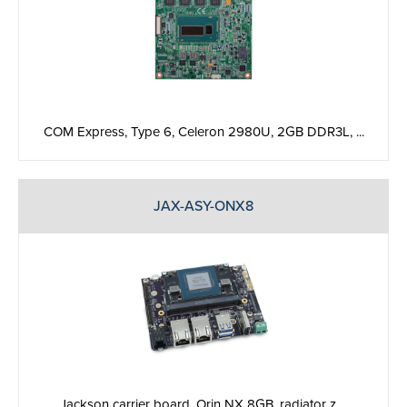
COM Express, Type 6, Celeron 2980U, 2GB DDR3L, ...
JAX-ASY-ONX8
Jackson carrier board, Orin NX 8GB, radiator z ...