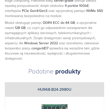
edge computing. Platforma klasy
server-grade
oferuje bardzo
wysoką przepustowość dzięki obsłudze
4 portów 10GbE
,
interfejsów
PCIe Gen4/Gen3
oraz opcjonalnej pamięci
NVMe SSD
montowanej bezpośrednio na module.
Moduł obsługuje pamięć
DDR4 ECC do 64 GB
, a opcjonalnie
nawet
128 GB
, co czyni go odpowiednim rozwiązaniem dla
wymagających aplikacji sieciowych, telekomunikacyjnych i
infrastrukturalnych. Dzięki dostępności wersji przemysłowych,
wsparciu dla
Windows Server 2022
oraz szerokiemu zakresowi
temperatur pracy,
conga-bID7
sprawdza się wszędzie tam, gdzie
kluczowe są niezawodność, wydajność i długoterminowa
dostępność.
Podobne
produkty
HU968-B24-2980U