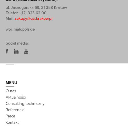
ul. Jasnogórska 69, 31-358 Kraków
Telefon:
(12) 323 62 00
Mail:
zakupy@csi.krakow.pl
woj. małopolskie
Social media:
MENU
O nas
Aktualności
Consulting techniczny
Referencje
Praca
Kontakt