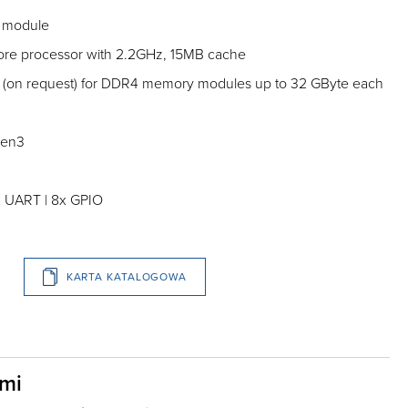
 module
ore processor with 2.2GHz, 15MB cache
 (on request) for DDR4 memory modules up to 32 GByte each
Gen3
 2x UART | 8x GPIO
KARTA KATALOGOWA
ami