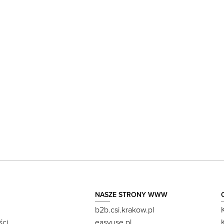
NASZE STRONY WWW
b2b.csi.krakow.pl
ści
easyuse.pl