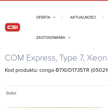
OFERTA
AKTUALNOŚCI
ZASTOSOWANIA
Strona główna
/
Komputery przemysłowe
/
Komputery moduło
COM Express, Type 7, Xeon
Kod produktu: conga-B7XI/D1735TR (05021
Drukuj