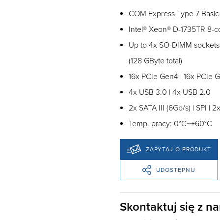
COM Express Type 7 Basic
Intel® Xeon® D-1735TR 8-c
Up to 4x SO-DIMM sockets
(128 GByte total)
16x PCIe Gen4 | 16x PCIe 
4x USB 3.0 | 4x USB 2.0
2x SATA III (6Gb/s) | SPI |
Temp. pracy: 0°C~+60°C
ZAPYTAJ O PRODUKT
UDOSTĘPNIJ
Skontaktuj się z n