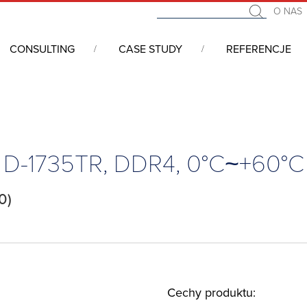
O NAS
CONSULTING
CASE STUDY
REFERENCJE
we COM (Computer On Module)
/
COM Express
/
COM Express, Type
 D-1735TR, DDR4, 0°C~+60°C
0)
Cechy produktu: