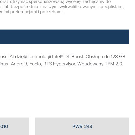
ę oraz otrzymać spersonalizowaną wycenę, zachęcamy do
pl
lub bezpośrednio z naszymi wykwalifikowanymi specjalistami,
oimi preferencjami i potrzebami.
ści AI dzięki technologii Intel® DL Boost. Obsługa do 128 GB
Linux, Android, Yocto, RTS Hypervisor. Wbudowany TPM 2.0.
1010
PWR-243