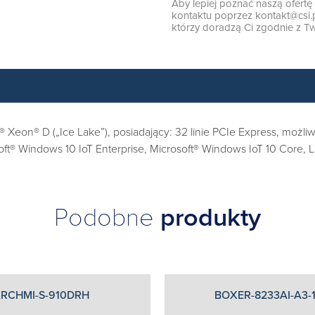
Aby lepiej poznać naszą ofert
kontaktu poprzez
kontakt@csi.
którzy doradzą Ci zgodnie z Tw
Xeon® D („Ice Lake”), posiadający: 32 linie PCIe Express, możliwo
t® Windows 10 IoT Enterprise, Microsoft® Windows IoT 10 Core, 
Podobne
produkty
RCHMI-S-910DRH
BOXER-8233AI-A3-