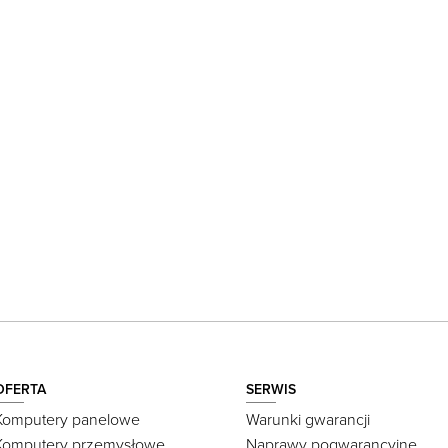
OFERTA
SERWIS
Komputery panelowe
Warunki gwarancji
Komputery przemysłowe
Naprawy pogwarancyjne