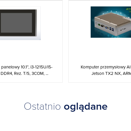
panelowy 10.1”, i3-1215U/i5-
Komputer przemysłowy AI
DDR4, Rez. T/S, 3COM, ...
Jetson TX2 NX, ARM, 
Ostatnio
oglądane