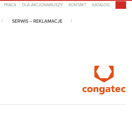
PRACA
DLA AKCJONARIUSZY
KONTAKT
KATALOG
SERWIS – REKLAMACJE
 7, Xeon D-1735TR, DDR4, 0°C~+60°C