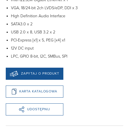
VGA, 18/24-bit 2ch LVDS/eDP, DDI x 3
High Definition Audio Interface
SATA3.0 x 2
USB 2.0 x 8, USB 3.2 x 2
PCI-Express [x1] x 5, PEG [x4] x1
12V DC input
LPC, GPIO 8-bit, I2C, SMBus, SPI
ZAPYTAJ O PRODUKT
KARTA KATALOGOWA
UDOSTĘPNIJ