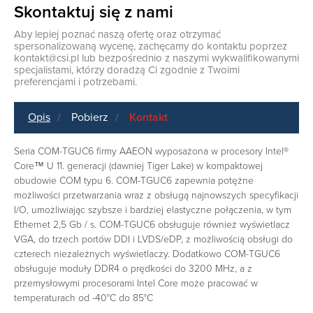
Skontaktuj się z nami
Aby lepiej poznać naszą ofertę oraz otrzymać
spersonalizowaną wycenę, zachęcamy do kontaktu poprzez
kontakt@csi.pl
lub bezpośrednio z naszymi wykwalifikowanymi
specjalistami, którzy doradzą Ci zgodnie z Twoimi
preferencjami i potrzebami.
Opis
Pobierz
Kontakt
Seria COM-TGUC6 firmy AAEON wyposażona w procesory Intel®
Core™ U 11. generacji (dawniej Tiger Lake) w kompaktowej
obudowie COM typu 6. COM-TGUC6 zapewnia potężne
możliwości przetwarzania wraz z obsługą najnowszych specyfikacji
I/O, umożliwiając szybsze i bardziej elastyczne połączenia, w tym
Ethernet 2,5 Gb / s. COM-TGUC6 obsługuje również wyświetlacz
VGA, do trzech portów DDI i LVDS/eDP, z możliwością obsługi do
czterech niezależnych wyświetlaczy. Dodatkowo COM-TGUC6
obsługuje moduły DDR4 o prędkości do 3200 MHz, a z
przemysłowymi procesorami Intel Core może pracować w
temperaturach od -40°C do 85°C