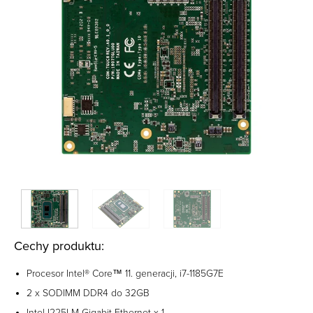
Cechy produktu:
Procesor Intel® Core™ 11. generacji, i7-1185G7E
2 x SODIMM DDR4 do 32GB
Intel I225LM Gigabit Ethernet x 1