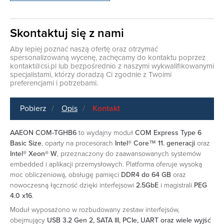
Skontaktuj się z nami
Aby lepiej poznać naszą ofertę oraz otrzymać
spersonalizowaną wycenę, zachęcamy do kontaktu poprzez
kontakt@csi.pl
lub bezpośrednio z naszymi wykwalifikowanymi
specjalistami, którzy doradzą Ci zgodnie z Twoimi
preferencjami i potrzebami.
Pobierz
Opis
Kontakt
AAEON COM-TGHB6
to wydajny moduł
COM Express Type 6
Basic Size
, oparty na procesorach
Intel® Core™ 11. generacji
oraz
Intel® Xeon® W
, przeznaczony do zaawansowanych systemów
embedded i aplikacji przemysłowych. Platforma oferuje wysoką
moc obliczeniową, obsługę pamięci
DDR4 do 64 GB
oraz
nowoczesną łączność dzięki interfejsowi
2.5GbE
i magistrali
PEG
4.0 x16
.
Moduł wyposażono w rozbudowany zestaw interfejsów,
obejmujący
USB 3.2 Gen 2, SATA III, PCIe, UART oraz wiele wyjść