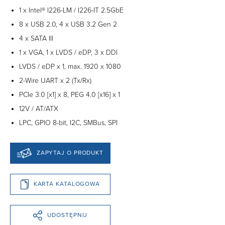
1 x Intel® I226-LM / I226-IT 2.5GbE
8 x USB 2.0, 4 x USB 3.2 Gen 2
4 x SATA III
1 x VGA, 1 x LVDS / eDP, 3 x DDI
LVDS / eDP x 1, max. 1920 x 1080
2-Wire UART x 2 (Tx/Rx)
PCIe 3.0 [x1] x 8, PEG 4.0 [x16] x 1
12V / AT/ATX
LPC, GPIO 8-bit, I2C, SMBus, SPI
ZAPYTAJ O PRODUKT
KARTA KATALOGOWA
UDOSTĘPNIJ