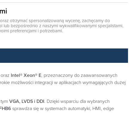
ami
ę oraz otrzymać spersonalizowaną wycenę, zachęcamy do
pl
lub bezpośrednio z naszymi wykwalifikowanymi specjalistami,
oimi preferencjami i potrzebami.
oraz
Intel® Xeon® E
, przeznaczony do zaawansowanych
rokie możliwości integracji w aplikacjach wymagających dużej
w tym
VGA, LVDS i DDI
. Dzięki wsparciu dla wybranych
FHB6
sprawdza się w systemach automatyki, HMI, edge