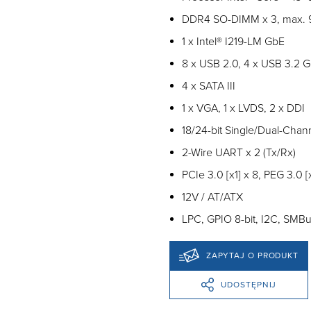
DDR4 SO-DIMM x 3, max. 
1 x Intel® I219-LM GbE
8 x USB 2.0, 4 x USB 3.2 
4 x SATA III
1 x VGA, 1 x LVDS, 2 x DDI
18/24-bit Single/Dual-Cha
2-Wire UART x 2 (Tx/Rx)
PCIe 3.0 [x1] x 8, PEG 3.0 [x
12V / AT/ATX
LPC, GPIO 8-bit, I2C, SMBu
ZAPYTAJ O PRODUKT
UDOSTĘPNIJ