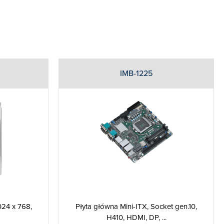
IMB-1225
Płyta główna Mini-ITX, Socket gen.10,
024 x 768,
H410, HDMI, DP, ...