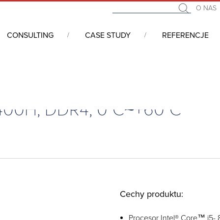
O NAS
CONSULTING
CASE STUDY
REFERENCJE
we COM (Computer On Module)
/
COM Express
/
COM Express, Type
8400H, DDR4, 0°C~+60°C
Cechy produktu:
Procesor Intel® Core™ i5-