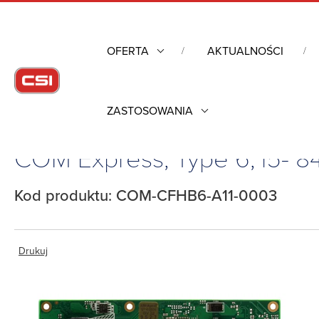
OFERTA
AKTUALNOŚCI
ZASTOSOWANIA
Strona główna
/
Komputery przemysłowe
/
Komputery moduło
COM Express, Type 6, i5- 
Kod produktu: COM-CFHB6-A11-0003
Drukuj