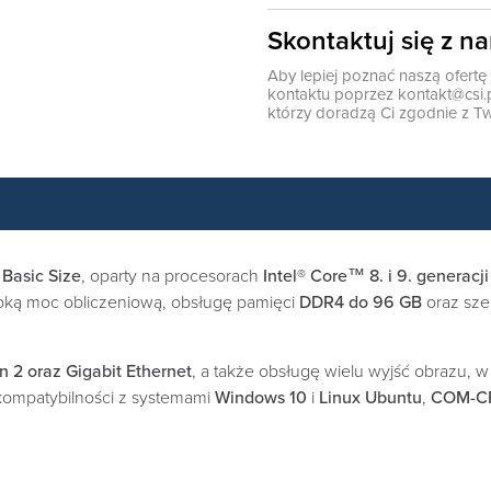
Skontaktuj się z n
Aby lepiej poznać naszą ofert
kontaktu poprzez
kontakt@csi.
którzy doradzą Ci zgodnie z Tw
Basic Size
, oparty na procesorach
Intel® Core™ 8. i 9. generacji
oką moc obliczeniową, obsługę pamięci
DDR4 do 96 GB
oraz sze
 2 oraz Gigabit Ethernet
, a także obsługę wielu wyjść obrazu, 
kompatybilności z systemami
Windows 10
i
Linux Ubuntu
,
COM-C