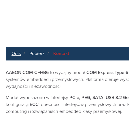
Opis
Pobierz
Kontakt
AAEON COM-CFHB6
to wydajny moduł
COM Express Type 6 
systemów embedded i przemysłowych. Platforma oferuje wys
wydajności i niezawodności.
Moduł wyposażono w interfejsy
PCIe, PEG, SATA, USB 3.2 Gen
konfiguracji
ECC
, obecności interfejsów przemysłowych oraz 
computing i rozwiązaniach embedded klasy przemysłowej.