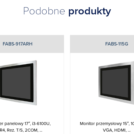
Podobne
produkty
FABS-917ARH
FABS-115G
r panelowy 17″, i3-6100U,
Monitor przemysłowy 15″, 1
4, Rez. T/S, 2COM, ...
VGA, HDMI, ...