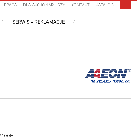
PRACA
DLA AKCJONARIUSZY
KONTAKT
KATALOG
SERWIS – REKLAMACJE
 6, i5- 8400H, DDR4, 0°C~+60°C
 8400H