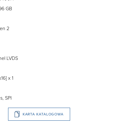
96 GB
Gen 2
nnel LVDS
16] x 1
s, SPI
KARTA KATALOGOWA