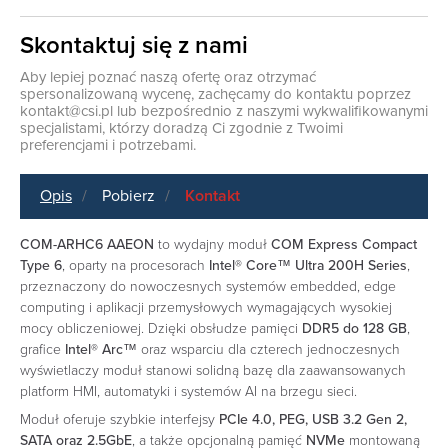
Skontaktuj się z nami
Aby lepiej poznać naszą ofertę oraz otrzymać
spersonalizowaną wycenę, zachęcamy do kontaktu poprzez
kontakt@csi.pl
lub bezpośrednio z naszymi wykwalifikowanymi
specjalistami, którzy doradzą Ci zgodnie z Twoimi
preferencjami i potrzebami.
Opis
Pobierz
Kontakt
COM-ARHC6
AAEON
to wydajny moduł
COM Express Compact
Type 6
, oparty na procesorach
Intel® Core™ Ultra 200H Series
,
przeznaczony do nowoczesnych systemów embedded, edge
computing i aplikacji przemysłowych wymagających wysokiej
mocy obliczeniowej. Dzięki obsłudze pamięci
DDR5 do 128 GB
,
grafice
Intel® Arc™
oraz wsparciu dla czterech jednoczesnych
wyświetlaczy moduł stanowi solidną bazę dla zaawansowanych
platform HMI, automatyki i systemów AI na brzegu sieci.
Moduł oferuje szybkie interfejsy
PCIe 4.0, PEG, USB 3.2 Gen 2,
SATA oraz 2.5GbE
, a także opcjonalną pamięć
NVMe
montowaną