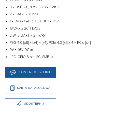
8 x USB 2.0, 4 x USB 3.2 Gen 2
2 x SATA 6.0Gbps
1 x LVDS / eDP, 3 x DDI, 1 x VGA
18/24bits 2CH LVDS
2-Wire UART x 2 (Tx/Rx)
PEG 4.0 [x8] + [x4] + [x4], PCIe 4.0 [x1] x 4 + PCIe [x4]
9V ~ 16V DC in
LPC, GPIO 8-bit, I2C, SMBus
ZAPYTAJ O PRODUKT
KARTA KATALOGOWA
UDOSTĘPNIJ