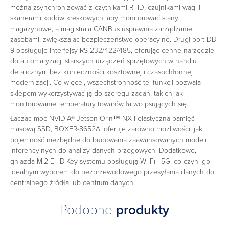
można zsynchronizować z czytnikami RFID, czujnikami wagi i
skanerami kodów kreskowych, aby monitorować stany
magazynowe, a magistrala CANBus usprawnia zarządzanie
zasobami, zwiększając bezpieczeństwo operacyjne. Drugi port DB-
9 obsługuje interfejsy RS-232/422/485, oferując cenne narzędzie
do automatyzacji starszych urządzeń sprzętowych w handlu
detalicznym bez konieczności kosztownej i czasochłonnej
modernizacji. Co więcej, wszechstronność tej funkcji pozwala
sklepom wykorzystywać ją do szeregu zadań, takich jak
monitorowanie temperatury towarów łatwo psujących się.
Łącząc moc NVIDIA® Jetson Orin™ NX i elastyczną pamięć
masową SSD, BOXER-8652AI oferuje zarówno możliwości, jak i
pojemność niezbędne do budowania zaawansowanych modeli
inferencyjnych do analizy danych brzegowych. Dodatkowo,
gniazda M.2 E i B-Key systemu obsługują Wi-Fi i 5G, co czyni go
idealnym wyborem do bezprzewodowego przesyłania danych do
centralnego źródła lub centrum danych.
Podobne
produkty