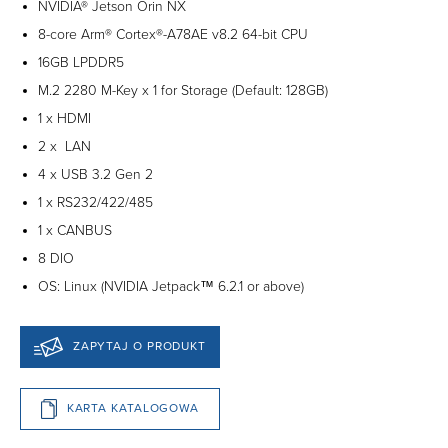
NVIDIA® Jetson Orin NX
8-core Arm® Cortex®-A78AE v8.2 64-bit CPU
16GB LPDDR5
M.2 2280 M-Key x 1 for Storage (Default: 128GB)
1 x HDMI
2 x LAN
4 x USB 3.2 Gen 2
1 x RS232/422/485
1 x CANBUS
8 DIO
OS: Linux (NVIDIA Jetpack™ 6.2.1 or above)
ZAPYTAJ O PRODUKT
KARTA KATALOGOWA