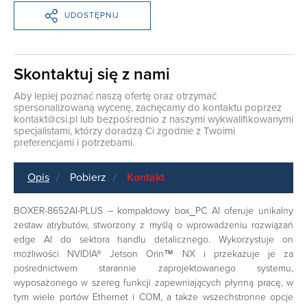
UDOSTĘPNIJ
Skontaktuj się z nami
Aby lepiej poznać naszą ofertę oraz otrzymać
spersonalizowaną wycenę, zachęcamy do kontaktu poprzez
kontakt@csi.pl
lub bezpośrednio z naszymi wykwalifikowanymi
specjalistami, którzy doradzą Ci zgodnie z Twoimi
preferencjami i potrzebami.
Opis
Pobierz
Kontakt
BOXER-8652AI-PLUS – kompaktowy box_PC AI oferuje unikalny
zestaw atrybutów, stworzony z myślą o wprowadzeniu rozwiązań
edge AI do sektora handlu detalicznego. Wykorzystuje on
możliwości NVIDIA® Jetson Orin™ NX i przekazuje je za
pośrednictwem starannie zaprojektowanego systemu,
wyposażonego w szereg funkcji zapewniających płynną pracę, w
tym wiele portów Ethernet i COM, a także wszechstronne opcje