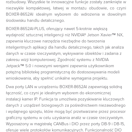
rozbudowy. Wszystkie te innowacyjne funkcje zostały zamknięte w
niezwykle kompaktowej, łatwej w montażu obudowie, co czyni
BOXER-8652AI idealnym wyborem do wdrożenia w dowolnym
środowisku handlu detalicznego.
BOXER-8652AI-PLUS, oferujący nawet 5-krotnie większą
wydajność sztucznej inteligencji niż NVIDIA® Jetson Xavier™ NX,
zapewnia kluczowe narzędzia niezbędne do tworzenia
inteligentnych aplikacji dla handlu detalicznego, takich jak analiza
danych w czasie rzeczywistym, wykrywanie obiektów i zadania z
zakresu wizji komputerowej. Zgodność systemu z NVIDIA
Jetpack™ 5.0 i nowszymi wersjami zapewnia użytkownikom
potężną bibliotekę programistyczną do dostosowywania modeli
wnioskowania, aby spełnić unikalne wymagania projektu.
Dwa porty LAN w urządzeniu BOXER-8652AI zapewniają solidną
łączność, co czyni je idealnym wyborem do ekonomicznej
instalacji kamer IP. Funkcja ta umożliwia pozyskiwanie kluczowych
danych z urządzeń brzegowych za pośrednictwem niezawodnego
i wydajnego sprzętu, które mogą być przetwarzane przez procesor
graficzny systemu w celu uzyskania analiz w czasie rzeczywistym.
Wyposażony w magistralę CANBus i DIO przez porty DB-9 i DB-15,
oferuje wiele protokołów komunikacyjnych. Funkcjonalność DIO