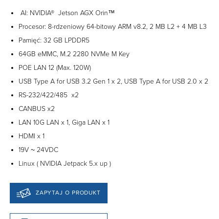
AI: NVIDIA® Jetson AGX Orin™
Procesor: 8-rdzeniowy 64-bitowy ARM v8.2, 2 MB L2 + 4 MB L3
Pamięć: 32 GB LPDDR5
64GB eMMC, M.2 2280 NVMe M Key
POE LAN 12 (Max. 120W)
USB Type A for USB 3.2 Gen 1 x 2, USB Type A for USB 2.0 x 2
RS-232/422/485 x2
CANBUS x2
LAN 10G LAN x 1, Giga LAN x 1
HDMI x 1
19V ~ 24VDC
Linux ( NVIDIA Jetpack 5.x up )
ZAPYTAJ O PRODUKT