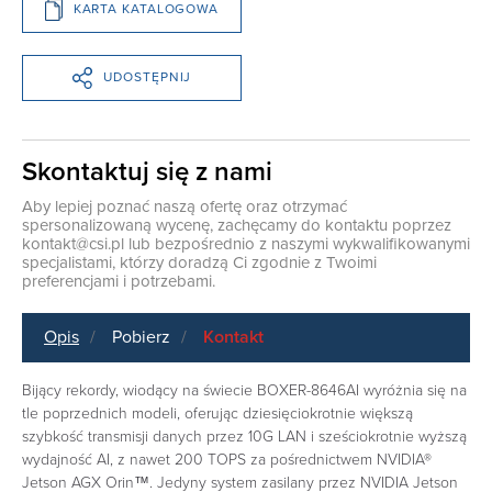
KARTA KATALOGOWA
UDOSTĘPNIJ
Skontaktuj się z nami
Aby lepiej poznać naszą ofertę oraz otrzymać
spersonalizowaną wycenę, zachęcamy do kontaktu poprzez
kontakt@csi.pl
lub bezpośrednio z naszymi wykwalifikowanymi
specjalistami, którzy doradzą Ci zgodnie z Twoimi
preferencjami i potrzebami.
Opis
Pobierz
Kontakt
Bijący rekordy, wiodący na świecie BOXER-8646AI wyróżnia się na
tle poprzednich modeli, oferując dziesięciokrotnie większą
szybkość transmisji danych przez 10G LAN i sześciokrotnie wyższą
wydajność AI, z nawet 200 TOPS za pośrednictwem NVIDIA®
Jetson AGX Orin™. Jedyny system zasilany przez NVIDIA Jetson